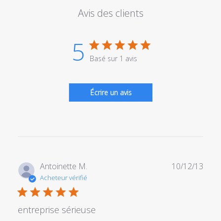
Avis des clients
5
Basé sur 1 avis
Écrire un avis
Date
Antoinette M.
10/12/13
de
Acheteur vérifié
publi
entreprise sérieuse