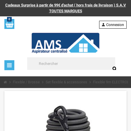
Cadeaux Surprise à partir de 99€ d'achat ( hors frais de livraison ) S.A.V
TOUTES MARQUES
0
person
Connexion
view_headline
search
chevron_right
chevron_right
chevron_right
Flexible / Brosse
Set flexible & accessoires
Flexible 9m ELECTROLU