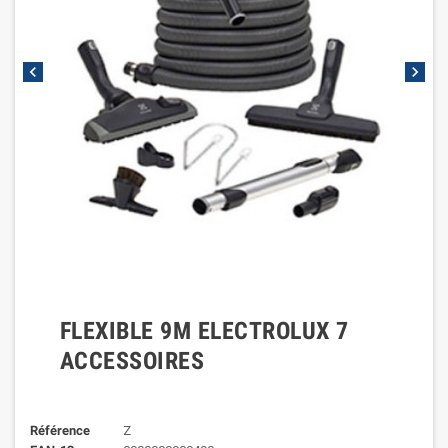
chevron_left
chevron_right
FLEXIBLE 9M ELECTROLUX 7
ACCESSOIRES
Référence
Z