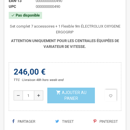
EAN-13
0000000000490
UPC
000000000490
Pas disponible
check
Set complet 7 accessoires + 1 Flexible 9m ÉLECTROLUX OXYGENE
ERGOGRIP
ATTENTION UNIQUEMENT POUR LES CENTRALES ÉQUIPÉES DE
VARIATEUR DE VITESSE.
246,00 €
TTC
Livraison 48h hors week-end
shopping_cart
AJOUTER AU
remove
add
favorite_border
PANIER
PARTAGER
TWEET
PINTEREST