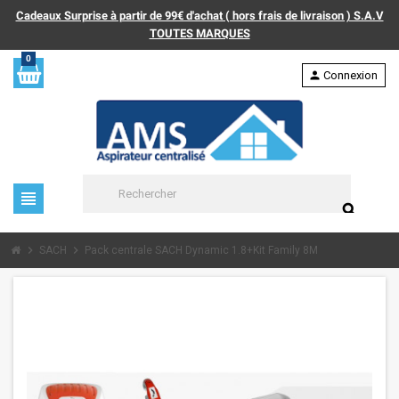
Cadeaux Surprise à partir de 99€ d'achat ( hors frais de livraison ) S.A.V
TOUTES MARQUES
0
person
Connexion
view_headline
search
chevron_right
chevron_right
SACH
Pack centrale SACH Dynamic 1.8+Kit Family 8M