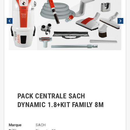
chevron_left
chevron_right
PACK CENTRALE SACH
DYNAMIC 1.8+KIT FAMILY 8M
Marque
SACH