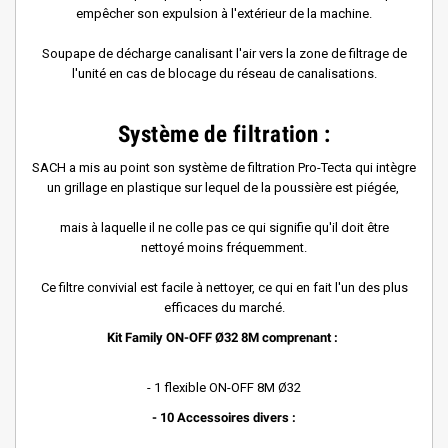
empêcher son expulsion à l'extérieur de la machine.
Soupape de décharge canalisant l'air vers la zone de filtrage de
l'unité en cas de blocage du réseau de canalisations.
Syst
è
me de filtration :
SACH a mis au point son syst
è
me de filtration Pro-Tecta qui int
è
gre
un grillage en plastique sur lequel de la poussi
è
re est piégée,
mais à laquelle il ne colle pas ce qui signifie qu'il doit être
nettoyé moins fréquemment.
Ce filtre convivial est facile à nettoyer, ce qui en fait l'un des plus
efficaces du marché.
Kit Family ON-OFF Ø32 8M comprenant :
- 1 flexible ON-OFF 8M Ø32
- 10 Accessoires divers :