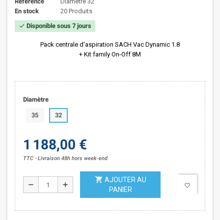
Référence
Diametre 32
En stock
20 Produits
Disponible sous 7 jours
check
Pack centrale d'aspiration SACH Vac Dynamic 1.8
+ Kit family On-Off 8M
Diamètre
35
32
1 188,00 €
TTC
Livraison 48h hors week-end
shopping_cart
AJOUTER AU
remove
add
favorite_border
PANIER