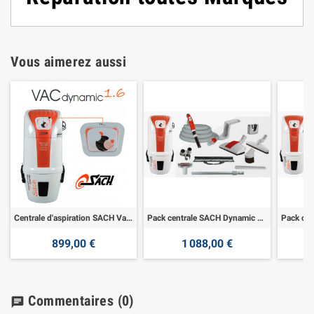
Vous aimerez aussi
Centrale d'aspiration SACH Vac Dynamic 1.6
Pack centrale SACH Dynamic 1.6+Kit Family 8M
899,00 €
1 088,00 €
Commentaires
(0)
chat