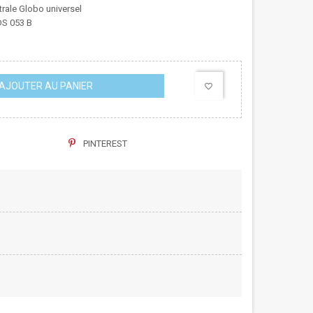
rale Globo universel
DS 053 B
AJOUTER AU PANIER
favorite_border
PINTEREST