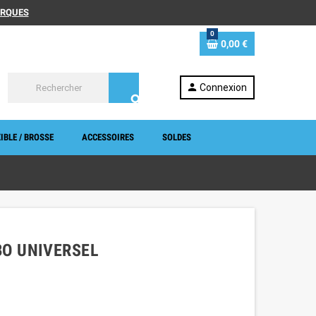
MARQUES
0
0,00 €
person
Connexion
search
IBLE / BROSSE
ACCESSOIRES
SOLDES
BO UNIVERSEL