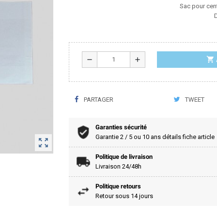
Sac pour cent
shopping_cart
remove
add
PARTAGER
TWEET
Garanties sécurité
Garantie 2 / 5 ou 10 ans détails fiche article
zoom_out_map
Politique de livraison
Livraison 24/48h
Politique retours
Retour sous 14 jours