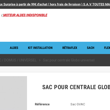
x Surprise à partir de 99€ d'achat ( hors frais de livraison ) S.A.V TOUTES 
/
MOTEUR ALDES INDISPONIBLE
ALDES
KIT INSTALLATION
RÉTRAFLEX
SACH
FLEX
 / DOMUS / UNIVERSEL
chevron_right
Sac pour centrale Globo universel
SAC POUR CENTRALE GLO
Référence
Sac GVAC