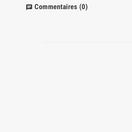
Commentaires
(0)
chat