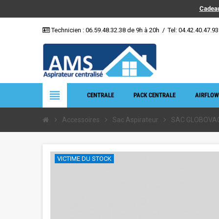
Cadeau
Technicien :
06.59.48.32.38
de 9h à 20h
/
Tel: 04.42.40.47.93
view_headline
CENTRALE
PACK CENTRALE
AIRFLOW
chevron_right
Accessoires
chevron_right
Sac Aspirateur
chevron_right
SAC GLOBOVAC
VICTIME DU STOCK