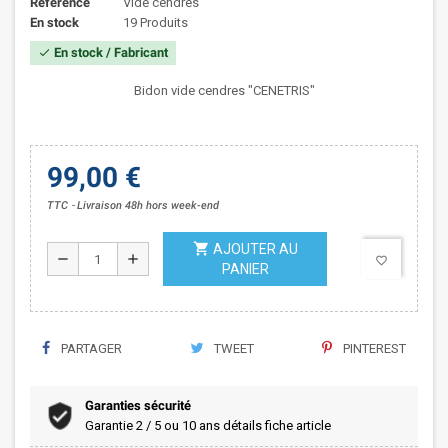
Référence
Vide cendres
En stock
19 Produits
En stock / Fabricant
check
Bidon vide cendres "CENETRIS"
99,00 €
TTC
Livraison 48h hors week-end
shopping_cart
AJOUTER AU
remove
add
favorite_border
PANIER
PARTAGER
TWEET
PINTEREST
Garanties sécurité
Garantie 2 / 5 ou 10 ans détails fiche article