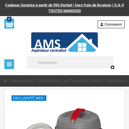
Cadeaux Surprise à partir de 99€ d'achat ( hors frais de livraison ) S.A.V
TOUTES MARQUES
0
person
Connexion
view_headline
search
chevron_right
chevron_right
chevron_right
Accessoires
Récupérateur Eau | Poussière | Cendre
Bidon vide ce
EXCLUSIVITÉ WEB !