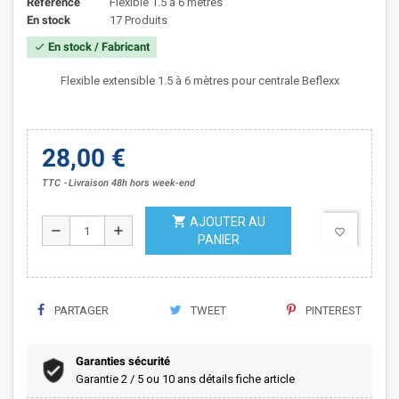
Référence
Flexible 1.5 à 6 mètres
En stock
17 Produits
En stock / Fabricant
check
Flexible extensible 1.5 à 6 mètres pour centrale Beflexx
28,00 €
TTC
Livraison 48h hors week-end
shopping_cart
AJOUTER AU
remove
add
favorite_border
PANIER
PARTAGER
TWEET
PINTEREST
Garanties sécurité
Garantie 2 / 5 ou 10 ans détails fiche article