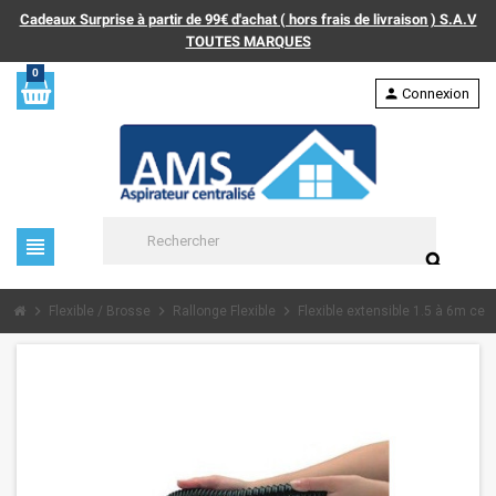
Cadeaux Surprise à partir de 99€ d'achat ( hors frais de livraison ) S.A.V
TOUTES MARQUES
0
person
Connexion
view_headline
search
chevron_right
chevron_right
chevron_right
Flexible / Brosse
Rallonge Flexible
Flexible extensible 1.5 à 6m cent