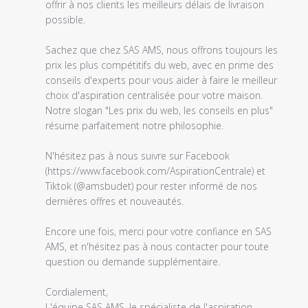
le
offrir à nos clients les meilleurs délais de livraison 
Mon
possible.

Apr
17
Sachez que chez SAS AMS, nous offrons toujours les 
2023
prix les plus compétitifs du web, avec en prime des 
conseils d'experts pour vous aider à faire le meilleur 
choix d'aspiration centralisée pour votre maison. 
Notre slogan "Les prix du web, les conseils en plus" 
résume parfaitement notre philosophie.

N'hésitez pas à nous suivre sur Facebook 
(https://www.facebook.com/AspirationCentrale) et 
Tiktok (@amsbudet) pour rester informé de nos 
dernières offres et nouveautés.

Encore une fois, merci pour votre confiance en SAS 
AMS, et n'hésitez pas à nous contacter pour toute 
question ou demande supplémentaire.

Cordialement,

L'équipe SAS AMS, le spécialiste de l'aspiration 