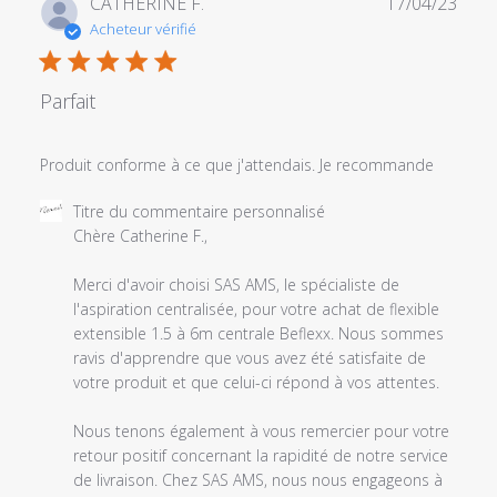
Date
CATHERINE F.
17/04/23
de
Acheteur vérifié
publi
Parfait
Produit conforme à ce que j'attendais. Je recommande
Commentaires
Titre du commentaire personnalisé
du
Chère Catherine F.,

propriétaire
du
Merci d'avoir choisi SAS AMS, le spécialiste de 
magasin
l'aspiration centralisée, pour votre achat de flexible 
sur
extensible 1.5 à 6m centrale Beflexx. Nous sommes 
l'examen
ravis d'apprendre que vous avez été satisfaite de 
par
votre produit et que celui-ci répond à vos attentes.

Titre
du
Nous tenons également à vous remercier pour votre 
commentaire
retour positif concernant la rapidité de notre service 
personnalisé
de livraison. Chez SAS AMS, nous nous engageons à 