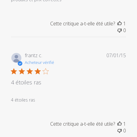
Cette critique a-t-elle été utile?
1
0
Date
frantz c.
07/01/15
de
Acheteur vérifié
publi
4 étoiles ras
4 étoiles ras
Cette critique a-t-elle été utile?
1
0