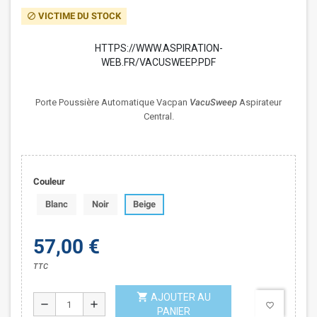
VICTIME DU STOCK
block
HTTPS://WWW.ASPIRATION-
WEB.FR/VACUSWEEP.PDF
Porte Poussière Automatique Vacpan
VacuSweep
Aspirateur
Central.
Couleur
Blanc
Noir
Beige
57,00 €
TTC
shopping_cart
AJOUTER AU
remove
add
favorite_border
PANIER