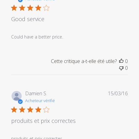
publi
Good service
Could have a better price.
Cette critique a-t-elle été utile?
0
0
Date
Damien S.
15/03/16
de
Acheteur vérifié
publi
produits et prix correctes
produits et prix correctes