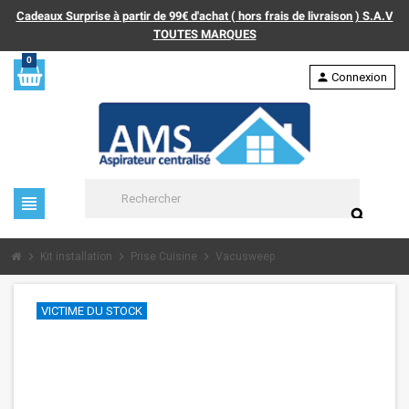
Cadeaux Surprise à partir de 99€ d'achat ( hors frais de livraison ) S.A.V
TOUTES MARQUES
0
person
Connexion
view_headline
search
chevron_right
chevron_right
chevron_right
Kit installation
Prise Cuisine
Vacusweep
VICTIME DU STOCK