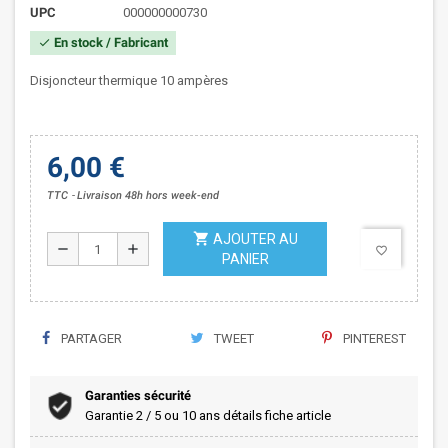
UPC
000000000730
En stock / Fabricant
check
Disjoncteur thermique 10 ampères
6,00 €
TTC
Livraison 48h hors week-end
shopping_cart
AJOUTER AU
remove
add
favorite_border
PANIER
PARTAGER
TWEET
PINTEREST
Garanties sécurité
Garantie 2 / 5 ou 10 ans détails fiche article