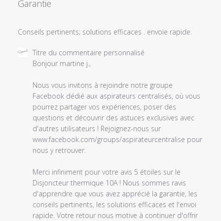
Garantie
Conseils pertinents; solutions efficaces . envoie rapide.
Commentaires
Titre du commentaire personnalisé
du
Bonjour martine j.,

propriétaire
du
Nous vous invitons à rejoindre notre groupe 
magasin
Facebook dédié aux aspirateurs centralisés, où vous 
sur
pourrez partager vos expériences, poser des 
l'examen
questions et découvrir des astuces exclusives avec 
par
d'autres utilisateurs ! Rejoignez-nous sur 
Titre
www.facebook.com/groups/aspirateurcentralise pour 
du
nous y retrouver.

commentaire
personnalisé
Merci infiniment pour votre avis 5 étoiles sur le 
le
Disjoncteur thermique 10A ! Nous sommes ravis 
Sat
d'apprendre que vous avez apprécié la garantie, les 
Oct
conseils pertinents, les solutions efficaces et l'envoi 
11
rapide. Votre retour nous motive à continuer d'offrir 