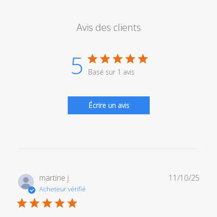
Avis des clients
5
Basé sur 1 avis
Écrire un avis
Date
martine j.
11/10/25
de
Acheteur vérifié
publi