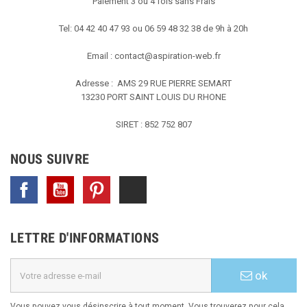
Paiement 3 ou 4 fois sans Frais
Tel: 04 42 40 47 93 ou 06 59 48 32 38 de 9h à 20h
Email :
contact@aspiration-web.fr
Adresse : AMS
29 RUE PIERRE SEMART
13230 PORT SAINT LOUIS DU RHONE
SIRET : 852 752 807
NOUS SUIVRE
Facebook
YouTube
Pinterest
TikTok
LETTRE D'INFORMATIONS
ok
Vous pouvez vous désinscrire à tout moment. Vous trouverez pour cela