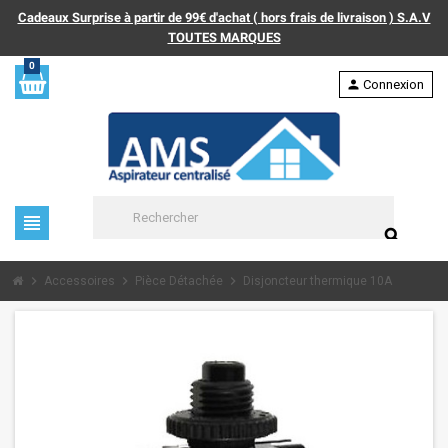
Cadeaux Surprise à partir de 99€ d'achat ( hors frais de livraison ) S.A.V
TOUTES MARQUES
0
person
Connexion
view_headline
search
chevron_right
chevron_right
chevron_right
Accessoires
Pièce Détachée
Disjoncteur thermique 10A