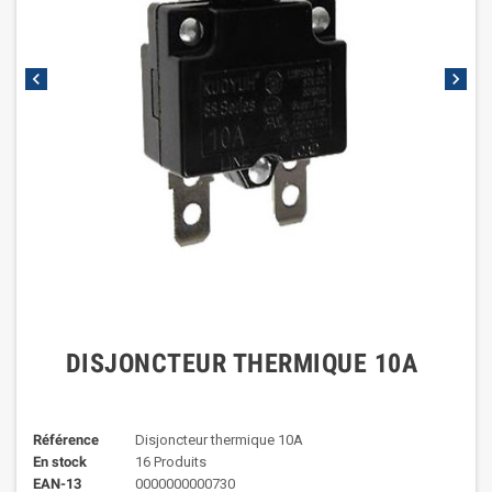
chevron_left
chevron_right
DISJONCTEUR THERMIQUE 10A
Référence
Disjoncteur thermique 10A
En stock
16 Produits
EAN-13
0000000000730