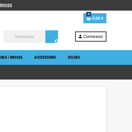
MARQUES
0
0,00 €
person
Connexion
search
IBLE / BROSSE
ACCESSOIRES
SOLDES