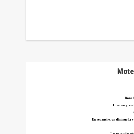
Moteu
Dans l
C’est en grand
P
En revanche, on diminue la vi
Les nouvelles gé