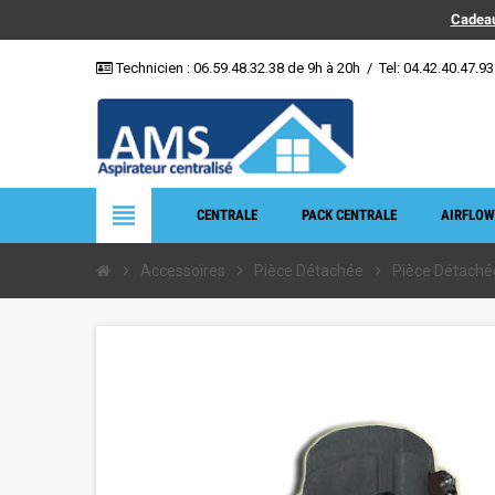
Cadeau
Technicien :
06.59.48.32.38
de 9h à 20h
/
Tel: 04.42.40.47.93
view_headline
CENTRALE
PACK CENTRALE
AIRFLOW
chevron_right
Accessoires
chevron_right
Pièce Détachée
chevron_right
Pièce Détaché