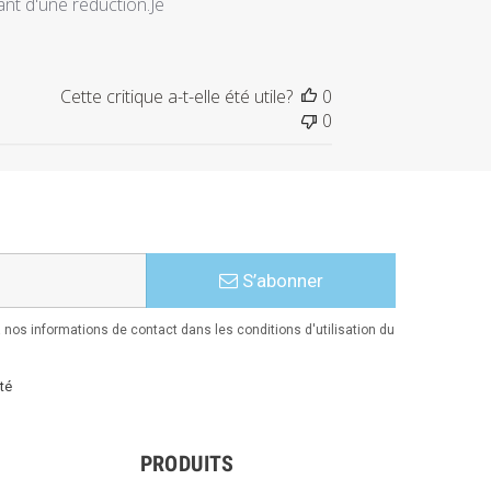
nt d'une reduction.Je
publication
Cette critique a-t-elle été utile?
0
0
S’abonner
nos informations de contact dans les conditions d'utilisation du
té
PRODUITS