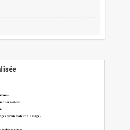
lisée
rbines.
on d’un moteur.
n.
tages qu’un moteur à 1 étage .
 turbines plates.