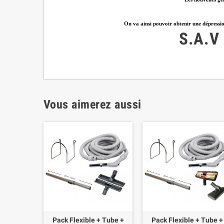
On va ainsi pouvoir obtenir une dépression
S.A.V
Vous aimerez aussi
Pack Flexible + Tube +
Pack Flexible + Tube +