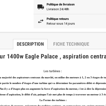
Politique de livraison
Livraison 24/48h
Politique retours
Retour sous 14 jours
DESCRIPTION
FICHE TECHNIQUE
r 1400w Eagle Palace , aspiration centra
Les turbines :
a majorité des aspirateurs centraux du marché, on utilise des moteurs à 1, 2 ou 3 étages de tu
e partie le nombre d’étages d’une turbine qui va déterminer les paramètres débit et dépressi
lus il y a d’étages plus on augmente la force d’aspiration du moteur, c'est-à-dire la dépressio
tesse d’aspiration, le débit d’air, puisque l’air met plus de temps à traverser un moteur à 3 é
La Forme des turbines :
nérations de moteurs, présentent des turbines coniques, en comparaison aux anciens moteurs à