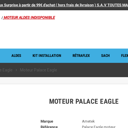
x Surprise à partir de 99€ d'achat ( hors frais de livraison ) S.A.V TOUTES 
/
MOTEUR ALDES INDISPONIBLE
ALDES
KIT INSTALLATION
RÉTRAFLEX
SACH
FLEX
e Eagle
chevron_right
Moteur Palace Eagle
MOTEUR PALACE EAGLE
Marque
Ametek
Référence
Palace Eagle moteur