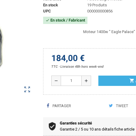
En stock
19 Produits
UPC
000000000856
En stock / Fabricant
check
Moteur 1400w " Eagle Palace" 
184,00 €
TTC
Livraison 48h hors week-end
shopping_cart
remove
add
zoom_out_map
PARTAGER
TWEET
Garanties sécurité
Garantie 2 / 5 ou 10 ans détails fiche article