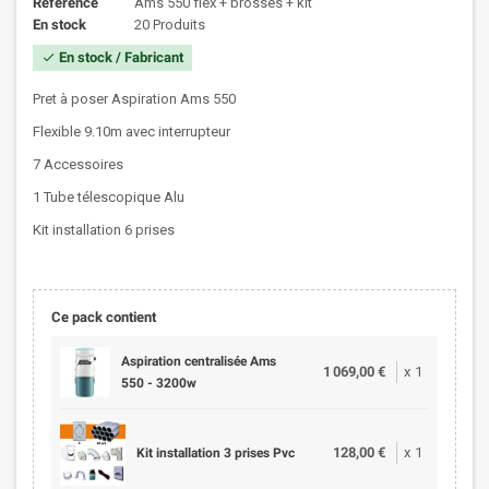
Référence
Ams 550 flex + brosses + kit
En stock
20 Produits
En stock / Fabricant
check
Pret à poser Aspiration Ams 550
Flexible 9.10m avec interrupteur
7 Accessoires
1 Tube télescopique Alu
Kit installation 6 prises
Ce pack contient
Aspiration centralisée Ams
1 069,00 €
x
1
550 - 3200w
128,00 €
x
1
Kit installation 3 prises Pvc