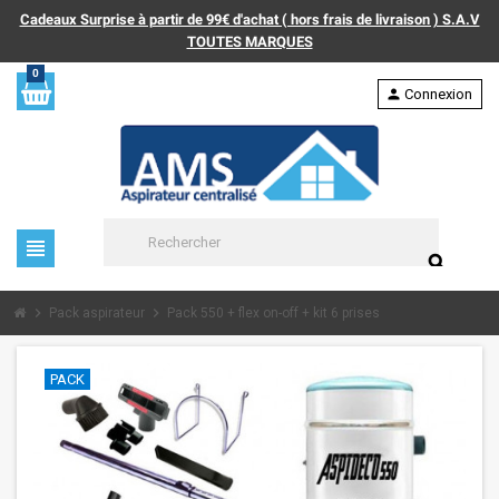
Cadeaux Surprise à partir de 99€ d'achat ( hors frais de livraison ) S.A.V
TOUTES MARQUES
0
person
Connexion
view_headline
search
chevron_right
chevron_right
Pack aspirateur
Pack 550 + flex on-off + kit 6 prises
PACK