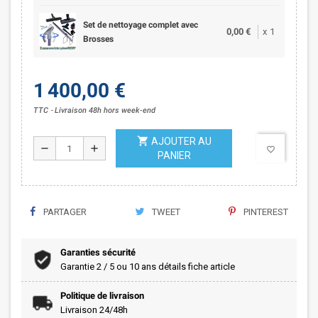
Set de nettoyage complet avec
0,00 €
x
1
Brosses
1 400,00 €
TTC
Livraison 48h hors week-end
shopping_cart
AJOUTER AU
remove
add
favorite_border
PANIER
PARTAGER
TWEET
PINTEREST
Garanties sécurité
Garantie 2 / 5 ou 10 ans détails fiche article
Politique de livraison
Livraison 24/48h