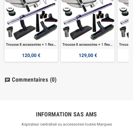
Trousse 8 accessoires + 1 flexible 7,60 m
Trousse 8 accessoires + 1 flexible 9,10 m
120,00 €
129,00 €
Commentaires
(0)
chat
INFORMATION SAS AMS
Aspirateur centralisé ou accessoires toutes Marques