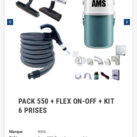
chevron_left
chevron_right
PACK 550 + FLEX ON-OFF + KIT
6 PRISES
Marque
AMS