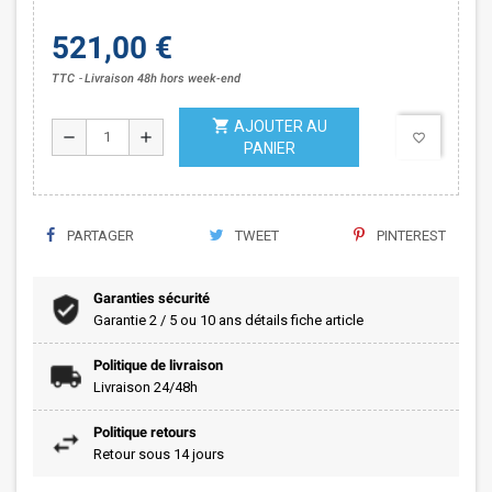
521,00 €
TTC
Livraison 48h hors week-end
shopping_cart
AJOUTER AU
remove
add
favorite_border
PANIER
PARTAGER
TWEET
PINTEREST
Garanties sécurité
Garantie 2 / 5 ou 10 ans détails fiche article
Politique de livraison
Livraison 24/48h
Politique retours
Retour sous 14 jours