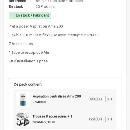
Référence
Ams 200 flex luxe + brosses
En stock
20 Produits
En stock / Fabricant
check
Pret à poser Aspiration Ams 200
Flexible 9.10m Plastiflex Luxe avec interrupteur ON-OFF
7 Accessoires
1 Tube télescopique Alu
Kit d'installation 1 prise
Ce pack contient
Aspiration centralisée Ams 200
390,00 €
x
1
- 1400w
Trousse 8 accessoires + 1
129,00 €
x
1
flexible 9,10 m