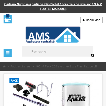
Cadeaux Surprise à partir de 99€ d'achat ( hors frais de livraison ) S.A.V
TOUTES MARQUES
0
person
Connexion
view_headline
search
chevron_right
chevron_right
Pack aspirateur
100m² Pack 200 avec flex Luxe Plastiflex on off
PACK