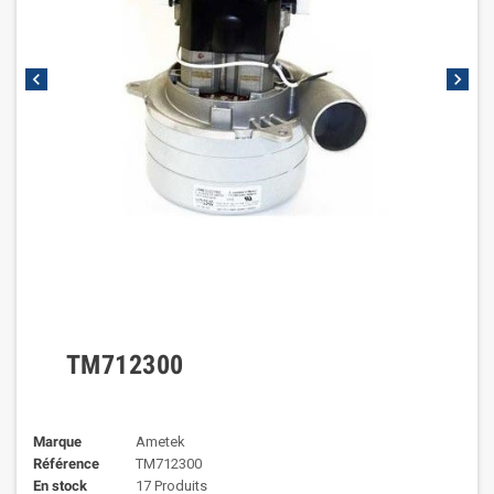
chevron_left
chevron_right
TM712300
Marque
Ametek
Référence
TM712300
En stock
17 Produits