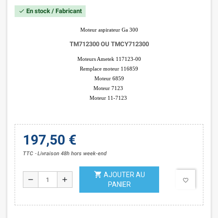
En stock / Fabricant
check
Moteur aspirateur Ga 300
TM712300 OU
TMCY712300
Moteurs Ametek 117123-00
Remplace moteur 116859
Moteur 6859
Moteur 7123
Moteur 11-7123
197,50 €
TTC
Livraison 48h hors week-end
shopping_cart
AJOUTER AU
remove
add
favorite_border
PANIER