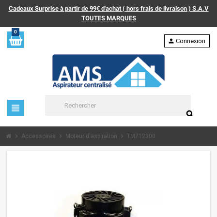
Cadeaux Surprise à partir de 99€ d'achat ( hors frais de livraison ) S.A.V
TOUTES MARQUES
0
person
Connexion
view_headline
search
chevron_right
chevron_right
chevron_right
Accessoires
Moteur d'aspiration
TM712300