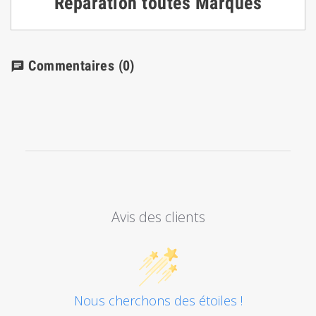
Réparation toutes Marques
Commentaires
(0)
chat
Avis des clients
Nous cherchons des étoiles !