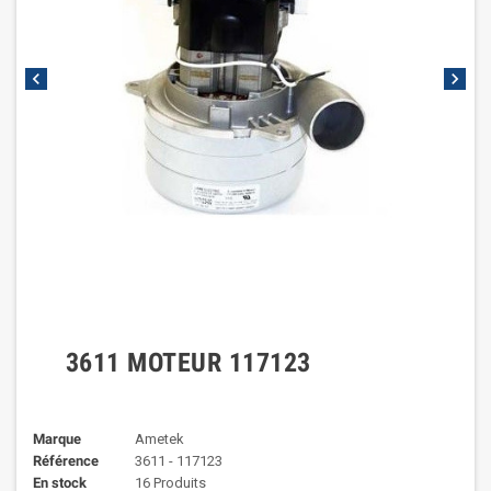
chevron_left
chevron_right
3611 MOTEUR 117123
Marque
Ametek
Référence
3611 - 117123
En stock
16 Produits