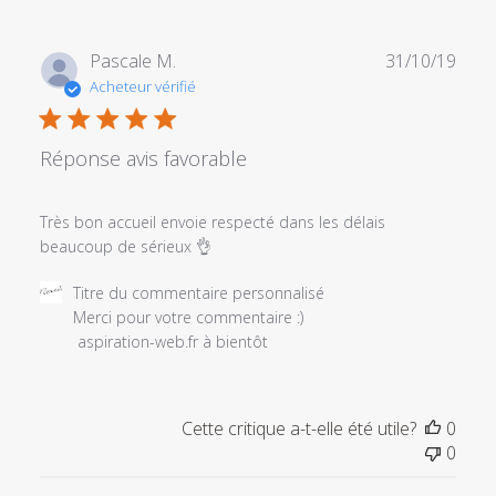
Date
Pascale M.
31/10/19
de
Acheteur vérifié
publi
Réponse avis favorable
Très bon accueil envoie respecté dans les délais
beaucoup de sérieux 👌
Commentaires
Titre du commentaire personnalisé
du
Merci pour votre commentaire :) 

propriétaire
 aspiration-web.fr à bientôt
du
magasin
sur
Cette critique a-t-elle été utile?
0
l'examen
0
par
Titre