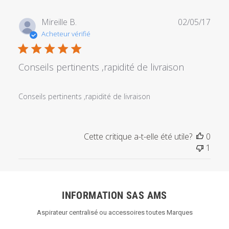
du
commentaire
Date
Mireille B.
02/05/17
personnalisé
de
Acheteur vérifié
le
publi
Thu
Oct
Conseils pertinents ,rapidité de livraison
31
2019
Conseils pertinents ,rapidité de livraison
Cette critique a-t-elle été utile?
0
1
INFORMATION SAS AMS
Aspirateur centralisé ou accessoires toutes Marques