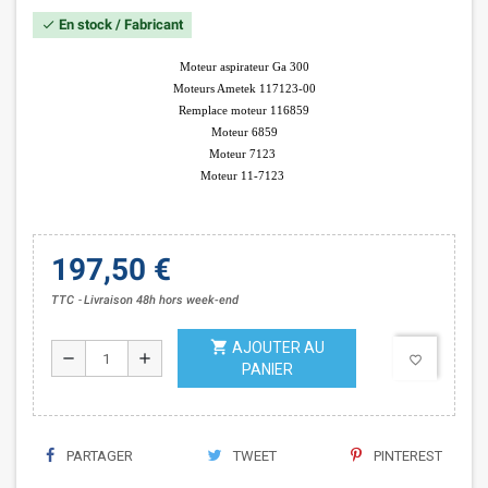
En stock / Fabricant
check
Moteur aspirateur Ga 300
Moteurs Ametek 117123-00
Remplace moteur 116859
Moteur 6859
Moteur 7123
Moteur 11-7123
197,50 €
TTC
Livraison 48h hors week-end
shopping_cart
AJOUTER AU
remove
add
favorite_border
PANIER
PARTAGER
TWEET
PINTEREST