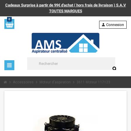
Cadeaux Surprise à partir de 99€ d'achat ( hors frais de livraison ) S.A.V
TOUTES MARQUES
0
person
Connexion
view_headline
search
chevron_right
chevron_right
chevron_right
Accessoires
Moteur d'aspiration
3611 Moteur 117123