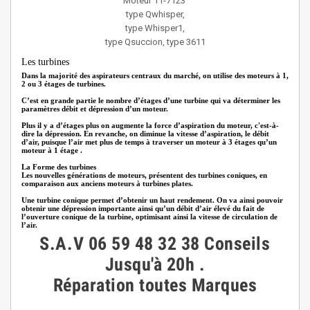
Moteur 11-7123
type
Qwhisper,
type
Whisper1,
type
Qsuccion,
type
3611
Les turbines
Dans la majorité des aspirateurs centraux du marché, on utilise des moteurs à 1,
2 ou 3 étages de turbines.
C’est en grande partie le nombre d’étages d’une turbine qui va déterminer les
paramètres débit et dépression d’un moteur.
Plus il y a d’étages plus on augmente la force d’aspiration du moteur, c'est-à-
dire la dépression. En revanche, on diminue la vitesse d’aspiration, le débit
d’air, puisque l’air met plus de temps à traverser un moteur à 3 étages qu’un
moteur à 1 étage .
La Forme des turbines
Les nouvelles générations de moteurs, présentent des turbines coniques, en
comparaison aux anciens moteurs à turbines plates.
Une turbine conique permet d’obtenir un haut rendement. On va ainsi pouvoir
obtenir une dépression importante ainsi qu’un débit d’air élevé du fait de
l’ouverture conique de la turbine, optimisant ainsi la vitesse de circulation de
l’air.
S.A.V 06 59 48 32 38 Conseils
Jusqu'à 20h .
Réparation toutes Marques