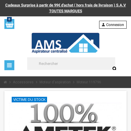
Cadeaux Surprise à partir de 99€ d'achat ( hors frais de livraison ) S.A.V
TOUTES MARQUES
0
person
Connexion
view_headline
search
chevron_right
chevron_right
chevron_right
Accessoires
Moteur d'aspiration
Moteur 119796
VICTIME DU STOCK