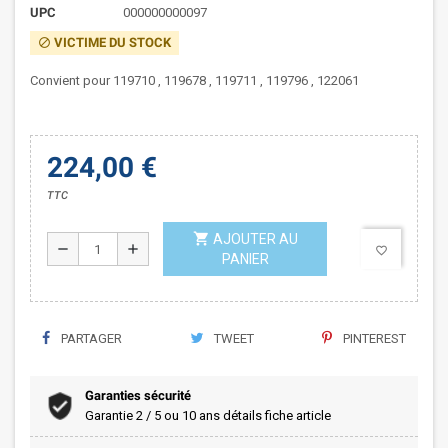
UPC
000000000097
VICTIME DU STOCK
block
Convient pour 119710 , 119678 , 119711 , 119796 , 122061
224,00 €
TTC
shopping_cart
AJOUTER AU
remove
add
favorite_border
PANIER
PARTAGER
TWEET
PINTEREST
Garanties sécurité
Garantie 2 / 5 ou 10 ans détails fiche article