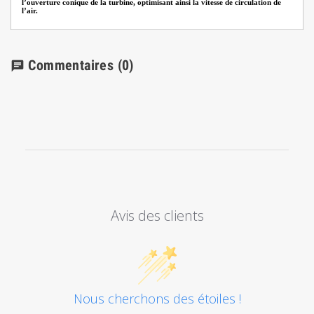
l’ouverture conique de la turbine, optimisant ainsi la vitesse de circulation de
l’air.
Commentaires
(0)
chat
Avis des clients
Nous cherchons des étoiles !