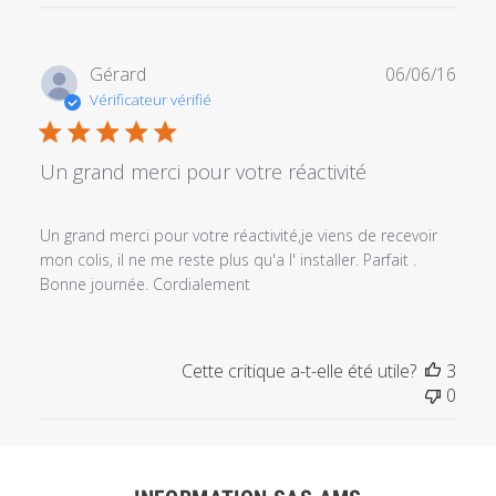
Date
Gérard
06/06/16
de
Vérificateur vérifié
publi
Un grand merci pour votre réactivité
Un grand merci pour votre réactivité,je viens de recevoir
mon colis, il ne me reste plus qu'a l' installer. Parfait .
Bonne journée. Cordialement
Cette critique a-t-elle été utile?
3
0