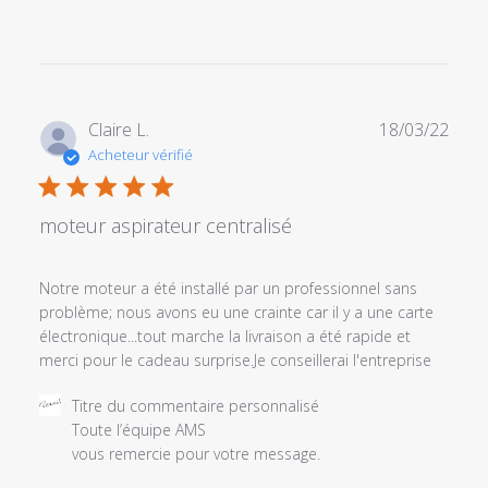
Date
Claire L.
18/03/22
de
Acheteur vérifié
publi
moteur aspirateur centralisé
Notre moteur a été installé par un professionnel sans
problème; nous avons eu une crainte car il y a une carte
électronique...tout marche la livraison a été rapide et
merci pour le cadeau surprise.Je conseillerai l'entreprise
Commentaires
Titre du commentaire personnalisé
du
Toute l’équipe AMS 

propriétaire
vous remercie pour votre message. 

du