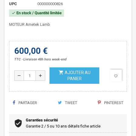
UPC
000000000826
En stock / Quantité limitée
check
MOTEUR Ametek Lamb
600,00 €
TTC
Livraison 48h hors week-end
shopping_cart
AJOUTER AU
remove
add
favorite_border
PANIER
PARTAGER
TWEET
PINTEREST
Garanties sécurité
Garantie 2 / 5 ou 10 ans détails fiche article