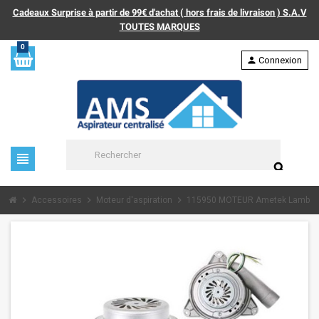
Cadeaux Surprise à partir de 99€ d'achat ( hors frais de livraison ) S.A.V
TOUTES MARQUES
0
person
Connexion
view_headline
search
chevron_right
chevron_right
chevron_right
Accessoires
Moteur d'aspiration
115950 MOTEUR Ametek Lamb