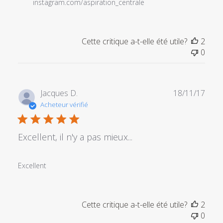
instagram.com/aspiration_centrale
Cette critique a-t-elle été utile?
2
0
Date
Jacques D.
18/11/17
de
Acheteur vérifié
publi
Excellent, il n'y a pas mieux...
Excellent
Cette critique a-t-elle été utile?
2
0