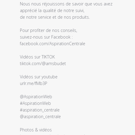
magasin
Nous nous réjouissons de savoir que vous avez 
sur
apprécié la qualité de notre suivi, 

l'examen
de notre service et de nos produits. 

par
Titre
Pour profiter de nos conseils, 

du
suivez-nous sur Facebook :

commentaire
facebook.com/AspirationCentrale

personnalisé
le
Vidéos sur TIKTOK 

Fri
tiktok.com/@amsbudet

Mar
18
Vidéos sur youtube 

2022
urlr.me/fMb3P

@AspirationWeb 

#AspirationWeb 

#aspiration_centrale 

@aspiration_centrale

Photos & vidéos 
