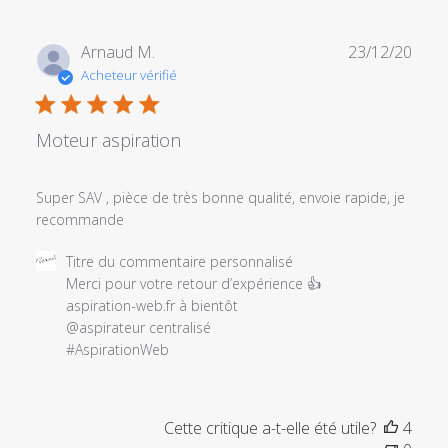
Date
Arnaud M.
23/12/20
de
Acheteur vérifié
publi
Moteur aspiration
Super SAV , pièce de très bonne qualité, envoie rapide, je
recommande
Commentaires
Titre du commentaire personnalisé
du
Merci pour votre retour d’expérience 👍

propriétaire
aspiration-web.fr à bientôt

du
@aspirateur centralisé

magasin
#AspirationWeb
sur
l'examen
par
Cette critique a-t-elle été utile?
4
Titre