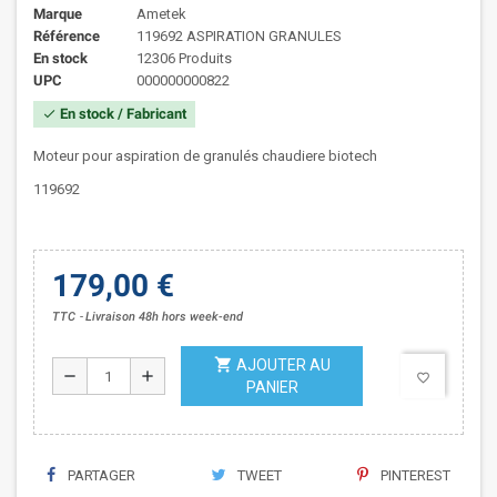
Marque
Ametek
Référence
119692 ASPIRATION GRANULES
En stock
12306 Produits
UPC
000000000822
En stock / Fabricant
check
Moteur pour aspiration de granulés chaudiere biotech
119692
179,00 €
TTC
Livraison 48h hors week-end
shopping_cart
AJOUTER AU
remove
add
favorite_border
PANIER
PARTAGER
TWEET
PINTEREST