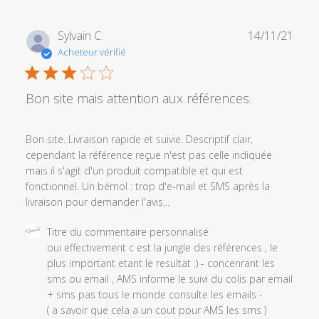
du
commentaire
Date
Sylvain C.
14/11/21
personnalisé
de
Acheteur vérifié
le
publi
Fri
Sep
Bon site mais attention aux références.
27
2019
Bon site. Livraison rapide et suivie. Descriptif clair,
cependant la référence reçue n'est pas celle indiquée
mais il s'agit d'un produit compatible et qui est
fonctionnel. Un bémol : trop d'e-mail et SMS après la
livraison pour demander l'avis...
Commentaires
Titre du commentaire personnalisé
du
oui effectivement c est la jungle des références , le 
propriétaire
plus important etant le resultat :) - concenrant les 
du
sms ou email , AMS informe le suivi du colis par email 
magasin
+ sms pas tous le monde consulte les emails - 

sur
( a savoir que cela a un cout pour AMS les sms )
