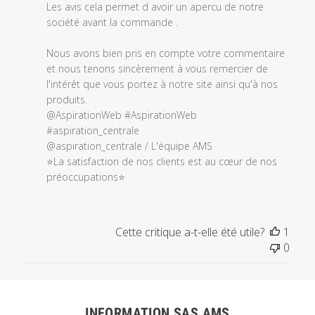
l'examen
Les avis cela permet d avoir un apercu de notre 
par
société avant la commande .

Titre
du
Nous avons bien pris en compte votre commentaire 
commentaire
et nous tenons sincèrement à vous remercier de 
personnalisé
l'intérêt que vous portez à notre site ainsi qu'à nos 
le
produits.

Sun
@AspirationWeb #AspirationWeb 
Nov
#aspiration_centrale 

14
@aspiration_centrale / L'équipe AMS

2021
⭐La satisfaction de nos clients est au cœur de nos 
préoccupations⭐
Cette critique a-t-elle été utile?
1
0
INFORMATION SAS AMS