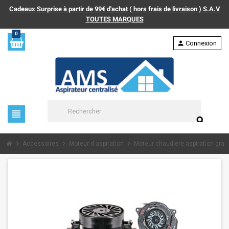
Cadeaux Surprise à partir de 99€ d'achat ( hors frais de livraison ) S.A.V
TOUTES MARQUES
0
person
Connexion
view_headline
search
chevron_right
chevron_right
chevron_right
Accessoires
Moteur d'aspiration
Moteur chaudiere aspiration gran