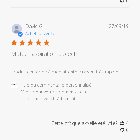
0
du
commentaire
personnalisé
le
Date
David G.
27/09/19
Sun
de
Acheteur vérifié
Dec
publi
27
2020
Moteur aspiration biotech
Produit conforme à mon attente livraison très rapide
Commentaires
Titre du commentaire personnalisé
du
Merci pour votre commentaire :) 

propriétaire
 aspiration-web.fr à bientôt
du
magasin
sur
Cette critique a-t-elle été utile?
4
l'examen
0
par
Titre