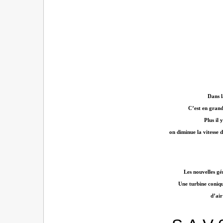
Dans l
C’est en grand
Plus il 
on diminue la vitesse d
Les nouvelles gé
Une turbine coniqu
d’air