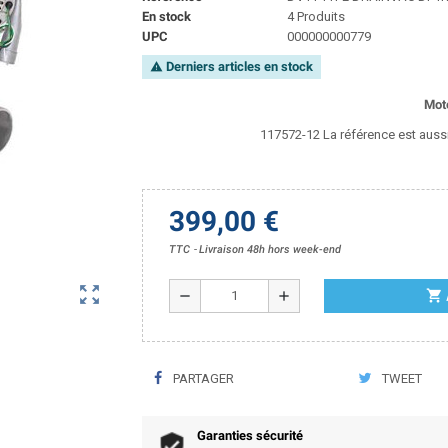
En stock
4 Produits
UPC
000000000779
Derniers articles en stock
warning
Mot
117572-12 La référence est aussi
399,00 €
TTC
Livraison 48h hors week-end
zoom_out_map
shopping_cart
remove
add
PARTAGER
TWEET
Garanties sécurité