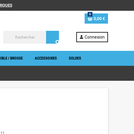
MARQUES
0
0,00 €
person
Connexion
search
IBLE / BROSSE
ACCESSOIRES
SOLDES
R11