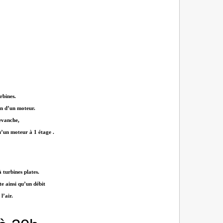
rbines.
on d’un moteur.
revanche,
qu’un moteur à 1 étage .
 turbines plates.
e ainsi qu’un débit
l’air.