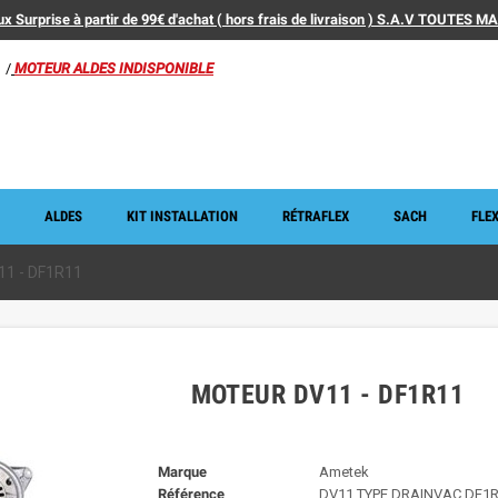
x Surprise à partir de 99€ d'achat ( hors frais de livraison ) S.A.V TOUTES 
/
MOTEUR ALDES INDISPONIBLE
ALDES
KIT INSTALLATION
RÉTRAFLEX
SACH
FLEX
11 - DF1R11
MOTEUR DV11 - DF1R11
Marque
Ametek
Référence
DV11 TYPE DRAINVAC DF1