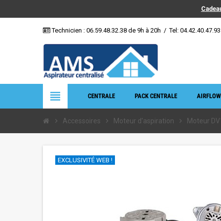
Cadeau
Technicien :
06.59.48.32.38
de 9h à 20h
/
Tel: 04.42.40.47.93
view_headline
CENTRALE
PACK CENTRALE
AIRFLOW
chevron_right
Accessoires
chevron_right
Moteur d'aspiration
chevron_right
Moteur DV
EXCLUSIVITÉ WEB !