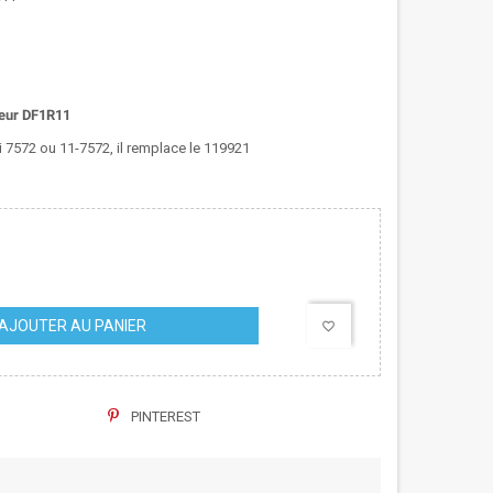
eur DF1R11
 7572 ou 11-7572, il remplace le 119921
AJOUTER AU PANIER
favorite_border
PINTEREST