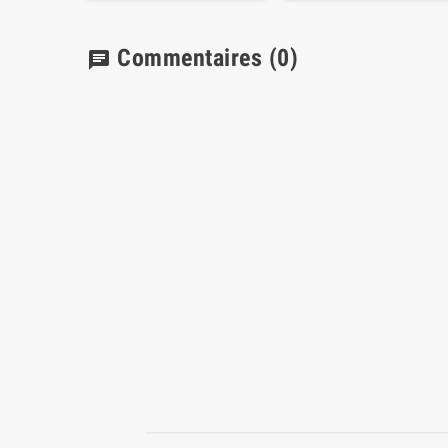
Commentaires
(0)
chat