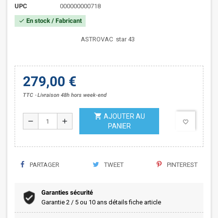
UPC
000000000718
En stock / Fabricant
check
ASTROVAC star 43
279,00 €
TTC
Livraison 48h hors week-end
shopping_cart
AJOUTER AU
remove
add
favorite_border
PANIER
PARTAGER
TWEET
PINTEREST
Garanties sécurité
Garantie 2 / 5 ou 10 ans détails fiche article