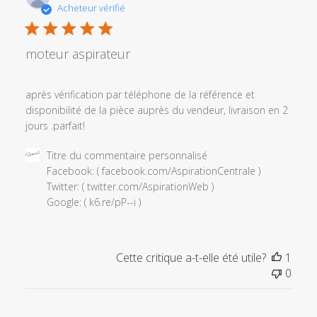
de
Acheteur vérifié
publi
moteur aspirateur
après vérification par téléphone de la référence et
disponibilité de la pièce auprès du vendeur, livraison en 2
jours .parfait!
Commentaires
Titre du commentaire personnalisé
du
Facebook: ( facebook.com/AspirationCentrale )

propriétaire
Twitter: ( twitter.com/AspirationWeb )

du
Google: ( k6.re/pP--i )
magasin
sur
l'examen
Cette critique a-t-elle été utile?
1
par
0
Titre
du
commentaire