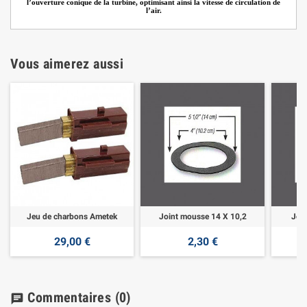
l’ouverture conique de la turbine, optimisant ainsi la vitesse de circulation de
l’air.
Vous aimerez aussi
Jeu de charbons Ametek
Joint mousse 14 X 10,2
Joi
29,00 €
2,30 €
Commentaires
(0)
chat