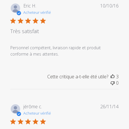
personnalisé
Date
Eric H.
10/10/16
le
de
Acheteur vérifié
Sun
publi
Jun
09
Très satisfait
2019
Personnel compétent, livraison rapide et produit
conforme à mes attentes.
Cette critique a-t-elle été utile?
3
0
Date
jérôme c.
26/11/14
de
Acheteur vérifié
publi