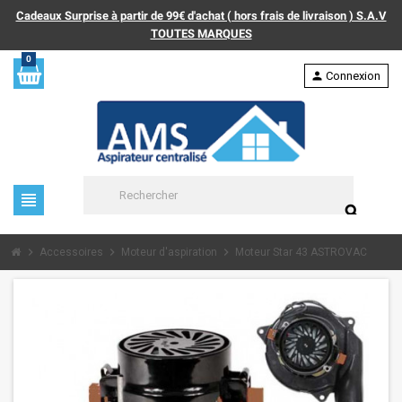
Cadeaux Surprise à partir de 99€ d'achat ( hors frais de livraison ) S.A.V
TOUTES MARQUES
0
person
Connexion
view_headline
search
chevron_right
chevron_right
chevron_right
Accessoires
Moteur d'aspiration
Moteur Star 43 ASTROVAC