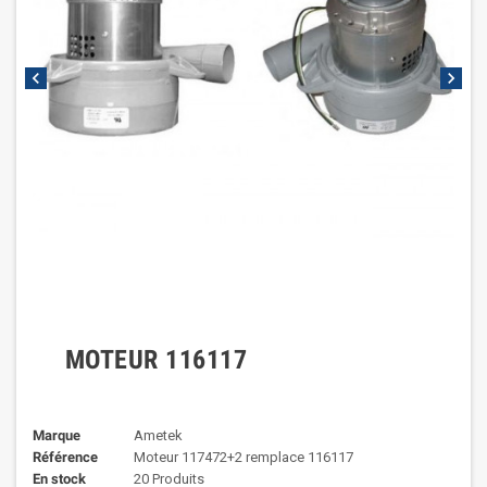
chevron_left
chevron_right
MOTEUR 116117
Marque
Ametek
Référence
Moteur 117472+2 remplace 116117
En stock
20 Produits