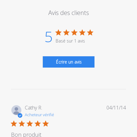
Avis des clients
5
Basé sur 1 avis
Écrire un avis
Date
Cathy R.
04/11/14
de
Acheteur vérifié
publi
Bon produit