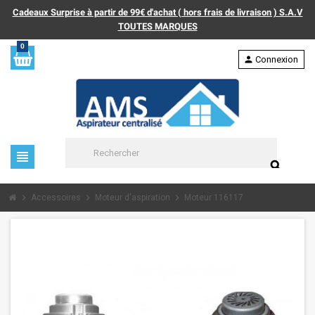
Cadeaux Surprise à partir de 99€ d'achat ( hors frais de livraison ) S.A.V
TOUTES MARQUES
0
person
Connexion
view_headline
search
chevron_right
chevron_right
chevron_right
Accessoires
Moteur d'aspiration
Moteur 116117