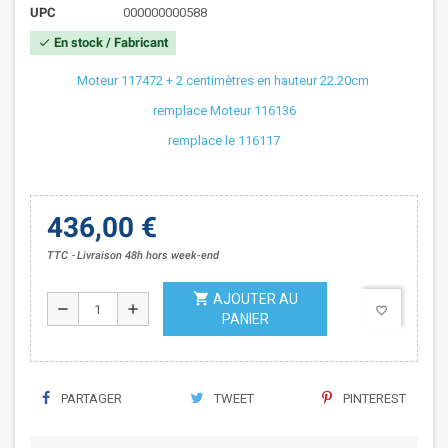
UPC
000000000588
En stock / Fabricant
check
Moteur 117472 + 2 centimètres en hauteur 22.20cm
remplace Moteur 116136
remplace le 116117
436,00 €
TTC
Livraison 48h hors week-end
shopping_cart
AJOUTER AU
remove
add
favorite_border
PANIER
PARTAGER
TWEET
PINTEREST