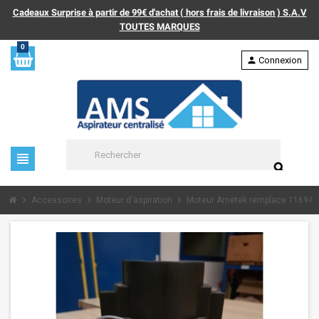
Cadeaux Surprise à partir de 99€ d'achat ( hors frais de livraison ) S.A.V
TOUTES MARQUES
0
person
Connexion
view_headline
search
chevron_right
chevron_right
chevron_right
Accessoires
Moteur d'aspiration
Moteur Ametek remplace 116945