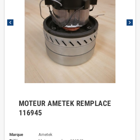
chevron_left
chevron_right
MOTEUR AMETEK REMPLACE
116945
Marque
Ametek