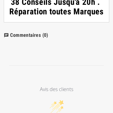
38
Conseils
Jusqu'à 20h
.
Réparation toutes Marques
Commentaires
(0)
chat
Avis des clients