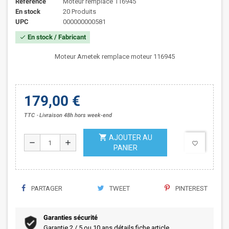
Référence
Moteur remplace 116945
En stock
20 Produits
UPC
000000000581
En stock / Fabricant
check
Moteur Ametek remplace moteur 116945
179,00 €
TTC
Livraison 48h hors week-end
shopping_cart
AJOUTER AU
remove
add
favorite_border
PANIER
PARTAGER
TWEET
PINTEREST
Garanties sécurité
Garantie 2 / 5 ou 10 ans détails fiche article