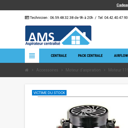
Cadeau
Technicien :
06.59.48.32.38
de 9h à 20h
/
Tel: 04.42.40.47.93
view_headline
CENTRALE
PACK CENTRALE
AIRFLOW
chevron_right
Accessoires
chevron_right
Moteur d'aspiration
chevron_right
Moteur 11
VICTIME DU STOCK