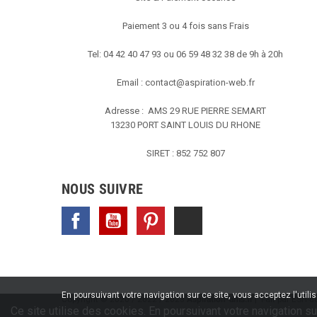
Paiement 3 ou 4 fois sans Frais
Tel: 04 42 40 47 93 ou 06 59 48 32 38 de 9h à 20h
Email :
contact@aspiration-web.fr
Adresse : AMS
29 RUE PIERRE SEMART
13230 PORT SAINT LOUIS DU RHONE
SIRET : 852 752 807
NOUS SUIVRE
Facebook
YouTube
Pinterest
TikTok
En poursuivant votre navigation sur ce site, vous acceptez l'utili
Copyright © 2020 / 2022 / 2023
Aspiration-ams.fr
| Fait par ESH-de
Ce site utilise des cookies. En poursuivant votre navigation su