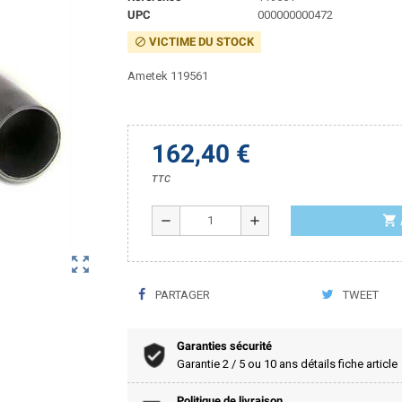
UPC
000000000472
VICTIME DU STOCK
block
Ametek 119561
162,40 €
TTC
shopping_cart
remove
add
zoom_out_map
PARTAGER
TWEET
Garanties sécurité
Garantie 2 / 5 ou 10 ans détails fiche article
Politique de livraison