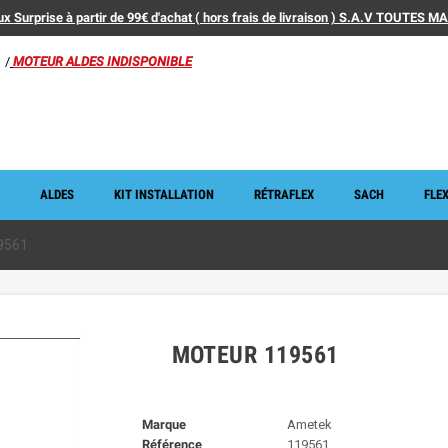
x Surprise à partir de 99€ d'achat ( hors frais de livraison ) S.A.V TOUTES 
/
MOTEUR ALDES INDISPONIBLE
ALDES
KIT INSTALLATION
RÉTRAFLEX
SACH
FLEX
9561
MOTEUR 119561
Marque
Ametek
Référence
119561