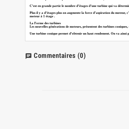
C’est en grande partie le nombre d’étages d’une turbine qui va détermi
Plus il y a d’étages plus on augmente la force d’aspiration du moteur, c'
moteur à 1 étage .
La Forme des turbines
Les nouvelles générations de moteurs, présentent des turbines coniques,
Une turbine conique permet d’obtenir un haut rendement. On va ainsi pouv
Commentaires
(0)
chat