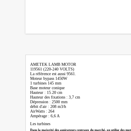
AMETEK LAMB MOTOR
119561 (220-240 VOLTS)
La référence est aussi 9561.
Moteur bypass 1450W
1 turbines 145 mm
Base moteur conique
Hauteur : 15.20 cm
Hauteur des fixations : 3,7 cm
Dépression : 2500 mm
débit d'air : 208 m3/h
AirWatts : 264
Ampérage : 6,6 A
Les turbines
Dans la majorité des aspirateurs centraux du marché, on utilise des mote