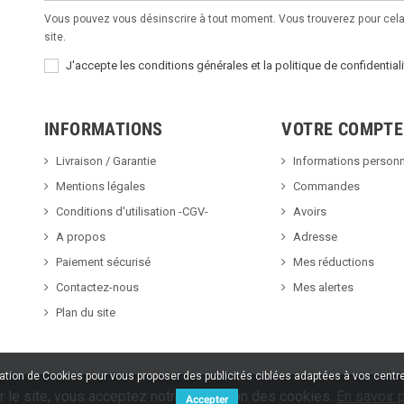
Vous pouvez vous désinscrire à tout moment. Vous trouverez pour cela 
site.
J'accepte les conditions générales et la politique de confidentiali
INFORMATIONS
VOTRE COMPTE
Livraison / Garantie
Informations personn
Mentions légales
Commandes
Conditions d'utilisation -CGV-
Avoirs
A propos
Adresse
Paiement sécurisé
Mes réductions
Contactez-nous
Mes alertes
Plan du site
sation de Cookies pour vous proposer des publicités ciblées adaptées à vos centres
v.fr
r le site, vous acceptez notre utilisation des cookies.
En savoir p
Accepter