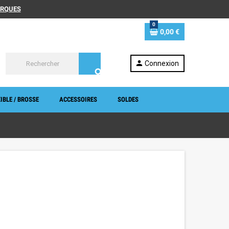
MARQUES
0
0,00 €
person
Connexion
search
IBLE / BROSSE
ACCESSOIRES
SOLDES