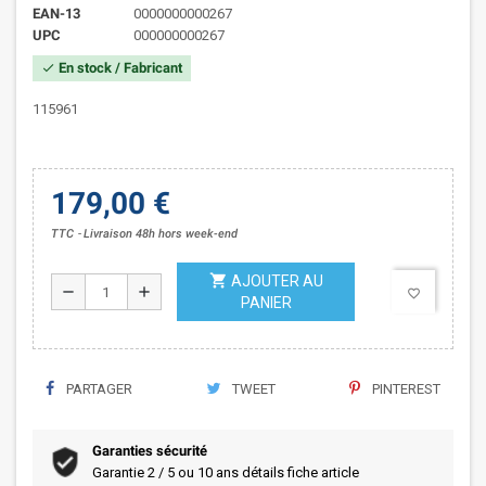
EAN-13
0000000000267
UPC
000000000267
En stock / Fabricant
check
115961
179,00 €
TTC
Livraison 48h hors week-end
shopping_cart
AJOUTER AU
remove
add
favorite_border
PANIER
PARTAGER
TWEET
PINTEREST
Garanties sécurité
Garantie 2 / 5 ou 10 ans détails fiche article