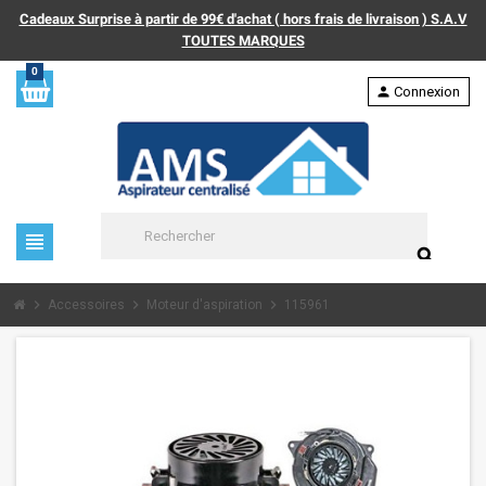
Cadeaux Surprise à partir de 99€ d'achat ( hors frais de livraison ) S.A.V
TOUTES MARQUES
0
person
Connexion
view_headline
search
chevron_right
chevron_right
chevron_right
Accessoires
Moteur d'aspiration
115961