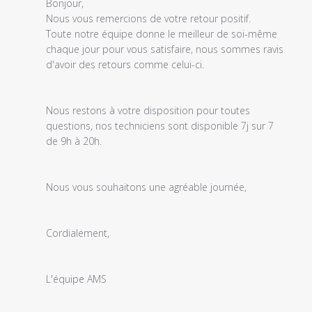
du
Bonjour,

propriétaire
Nous vous remercions de votre retour positif.

du
Toute notre équipe donne le meilleur de soi-même 
magasin
chaque jour pour vous satisfaire, nous sommes ravis 
sur
d'avoir des retours comme celui-ci.

l'examen
par
Titre
Nous restons à votre disposition pour toutes 
du
questions, nos techniciens sont disponible 7j sur 7 
commentaire
de 9h à 20h.

personnalisé
le
Fri
Nous vous souhaitons une agréable journée,

Jan
28
2022
Cordialement,

L'équipe AMS