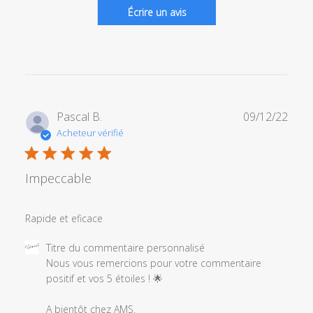
Écrire un avis
Date
Pascal B.
09/12/22
de
Acheteur vérifié
publi
Impeccable
Rapide et eficace
Commentaires
Titre du commentaire personnalisé
du
Nous vous remercions pour votre commentaire 
propriétaire
positif et vos 5 étoiles ! 🌟 

du
magasin
A bientôt chez AMS.
