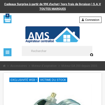
Cadeaux Surprise à partir de 99€ d'achat ( hors frais de livraison ) S.A.V
TOUTES MARQUES
0
person
Connexion
view_headline
search
chevron_right
chevron_right
chevron_right
Accessoires
Moteur d'aspiration
Moteur GA 200 depuis 2005
EXCLUSIVITÉ WEB !
VICTIME DU STOCK