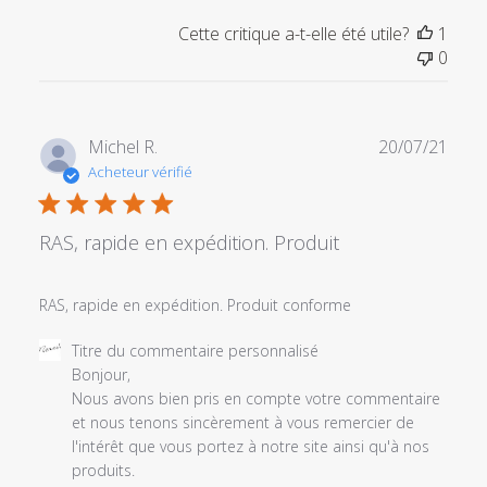
Cette critique a-t-elle été utile?
1
0
Date
Michel R.
20/07/21
de
Acheteur vérifié
publi
RAS, rapide en expédition. Produit
RAS, rapide en expédition. Produit conforme
Commentaires
Titre du commentaire personnalisé
du
Bonjour, 

propriétaire
Nous avons bien pris en compte votre commentaire 
du
et nous tenons sincèrement à vous remercier de 
magasin
l'intérêt que vous portez à notre site ainsi qu'à nos 
sur
produits.
