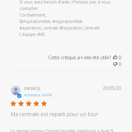
l'examen
Si vous avez besoin d'aide, n'hésitez pas à nous 
par
contacter.

Titre
Cordialement,

du
@AspirationWeb #AspirationWeb

commentaire
#aspiration_centrale @aspiration_centrale

personnalisé
L'équipe AMS
le
Tue
Jul
Cette critique a-t-elle été utile?
0
20
0
2021
Date
daniel p.
20/05/20
de
Acheteur vérifié
publi
Ma centrale est reparti pour un tour
Le dernier moteur Domel (modèle identique) a duré 9