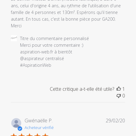
ans, celui d'origine 4 ans, au rythme de l'utilisation d'une
famille de 4 personnes et 130m². Espérons qu'il tienne
autant. En tous cas, c'est la bonne pièce pour GA200.
Merci
Commentaires
Titre du commentaire personnalisé
du
Merci pour votre commentaire :) 

propriétaire
aspiration-web.fr à bientôt

du
@aspirateur centralisé 

magasin
#AspirationWeb
sur
l'examen
par
Cette critique a-t-elle été utile?
1
Titre
0
du
commentaire
personnalisé
le
Date
Gwénaëlle P.
29/02/20
Wed
de
Acheteur vérifié
May
publi