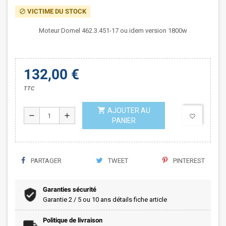
VICTIME DU STOCK
block
Moteur Domel 462.3.451-17 ou idem version 1800w
132,00 €
TTC
shopping_cart
AJOUTER AU
remove
add
favorite_border
PANIER
PARTAGER
TWEET
PINTEREST
Garanties sécurité
Garantie 2 / 5 ou 10 ans détails fiche article
Politique de livraison