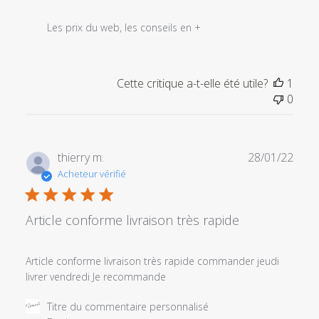
sur
l'examen
Les prix du web, les conseils en +
par
Titre
du
Cette critique a-t-elle été utile?
1
commentaire
0
personnalisé
le
Mon
Dec
Date
thierry m.
28/01/22
12
de
Acheteur vérifié
2022
publi
Article conforme livraison très rapide
Article conforme livraison très rapide commander jeudi
livrer vendredi Je recommande
Commentaires
Titre du commentaire personnalisé