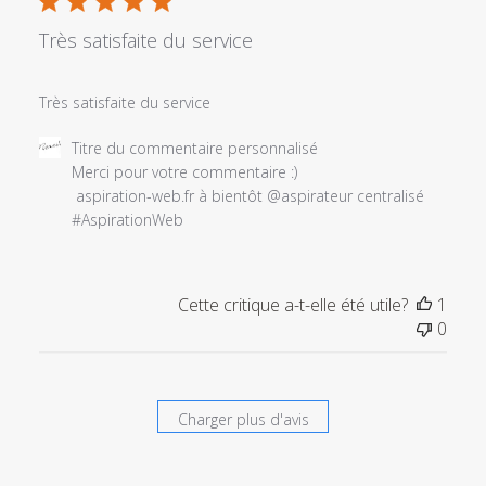
20
2020
Très satisfaite du service
Très satisfaite du service
Commentaires
Titre du commentaire personnalisé
du
Merci pour votre commentaire :) 

propriétaire
 aspiration-web.fr à bientôt @aspirateur centralisé 
du
#AspirationWeb
magasin
sur
l'examen
Cette critique a-t-elle été utile?
1
par
0
Titre
du
commentaire
personnalisé
Charger plus d'avis
le
Sat
Feb