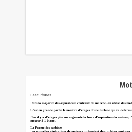
Mot
Les turbines
Dans la majorité des aspirateurs centraux du marché, on utilise des mote
C’est en grande partie le nombre d’étages d’une turbine qui va détermi
Plus il y a d’étages plus on augmente la force d’aspiration du moteur, c'
moteur à 1 étage .
La Forme des turbines
Les nouvelles générations de moteurs, présentent des turbines coniques,