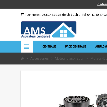
Cadeau
Technicien :
06.59.48.32.38
de 9h à 20h
/
Tel: 04.42.40.47.93
view_headline
CENTRALE
PACK CENTRALE
AIRFLOW
chevron_right
Accessoires
chevron_right
Moteur d'aspiration
chevron_right
Moteur -D