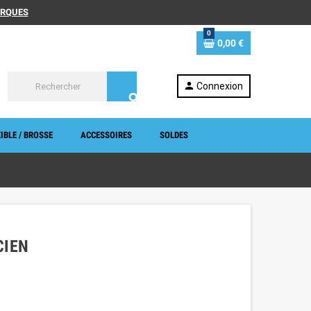
MARQUES
0
0,00 €
person
Connexion
search
IBLE / BROSSE
ACCESSOIRES
SOLDES
CIEN