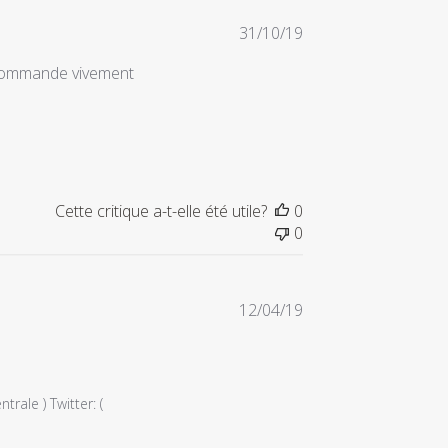
Date
31/10/19
de
ecommande vivement
publication
Cette critique a-t-elle été utile?
0
0
Date
12/04/19
de
publication
ale ) Twitter: ( 