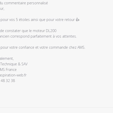
es
 du commentaire personnalisé
r,

 pour vos 5 étoiles ainsi que pour votre retour 👍

 de constater que le moteur DL200 

ancien correspond parfaitement à vos attentes.

 pour votre confiance et votre commande chez AMS.

e
alement,

é
– Technique & SAV

MS France

spiration-web.fr

 48 32 38