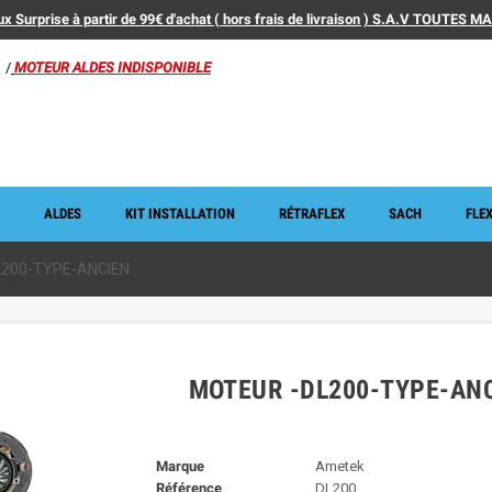
x Surprise à partir de 99€ d'achat ( hors frais de livraison ) S.A.V TOUTES 
/
MOTEUR ALDES INDISPONIBLE
ALDES
KIT INSTALLATION
RÉTRAFLEX
SACH
FLEX
L200-TYPE-ANCIEN
MOTEUR -DL200-TYPE-AN
Marque
Ametek
Référence
DL200