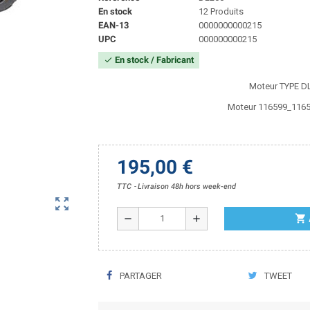
En stock
12 Produits
EAN-13
0000000000215
UPC
000000000215
En stock / Fabricant
check
Moteur TYPE D
Moteur 116599_116
195,00 €
TTC
Livraison 48h hors week-end
zoom_out_map
shopping_cart
remove
add
PARTAGER
TWEET