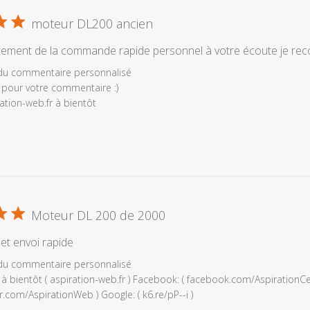
moteur DL200 ancien
aitement de la commande rapide personnel à votre écoute je r
es
 du commentaire personnalisé
 pour votre commentaire :) 

ration-web.fr à bientôt
Moteur DL 200 de 2000
e
é
et envoi rapide
es
 du commentaire personnalisé
à bientôt ( aspiration-web.fr ) Facebook: ( facebook.com/AspirationCentr
r.com/AspirationWeb ) Google: ( k6.re/pP--i )