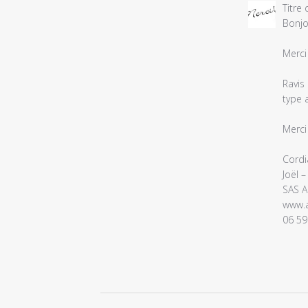
Commentair
Titre
du
Bonjou
propriétaire
du
Merci
magasin
sur
Ravis
l'examen
type 
par
Titre
Merci
du
commentair
Cordi
personnalis
Joël 
le
SAS A
Tue
www.a
Mar
06 59
03
2026