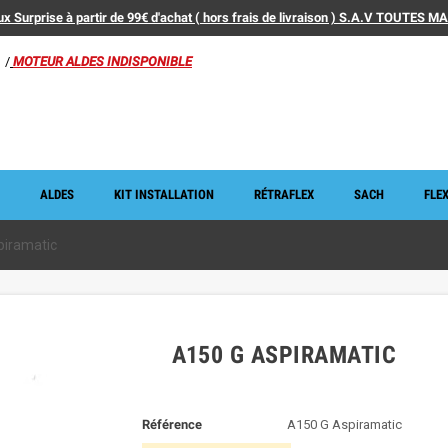
x Surprise à partir de 99€ d'achat ( hors frais de livraison ) S.A.V TOUTES 
/
MOTEUR ALDES INDISPONIBLE
ALDES
KIT INSTALLATION
RÉTRAFLEX
SACH
FLEX
piramatic
A150 G ASPIRAMATIC
Référence
A150 G Aspiramatic