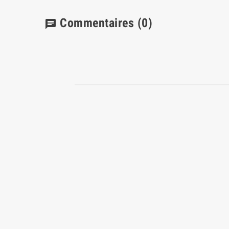
Commentaires
(0)
chat