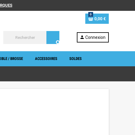
MARQUES
0
0,00 €
person
Connexion
search
IBLE / BROSSE
ACCESSOIRES
SOLDES