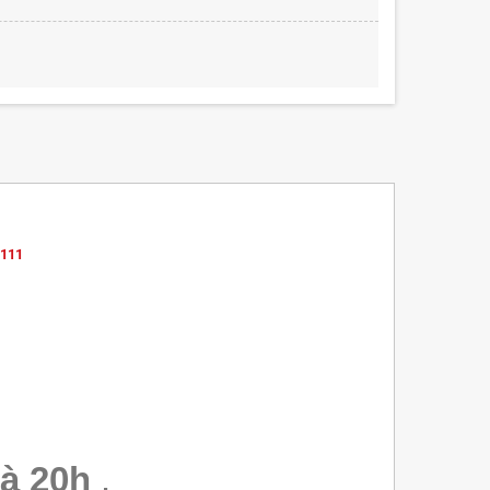
6111
à 20h
.