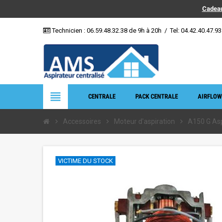
Cadeau
Technicien :
06.59.48.32.38
de 9h à 20h
/
Tel: 04.42.40.47.93
view_headline
CENTRALE
PACK CENTRALE
AIRFLOW
chevron_right
Accessoires
chevron_right
Moteur d'aspiration
chevron_right
A150 G As
VICTIME DU STOCK