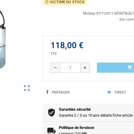
VICTIME DU STOCK
block
Moteur SY712011 MONTAGE P
Sur com
118,00 €
TTC
shopping_cart
remove
add
zoom_out_map
PARTAGER
TWEET
Garanties sécurité
Garantie 2 / 5 ou 10 ans détails fiche article
Politique de livraison
Livraison 24/48h