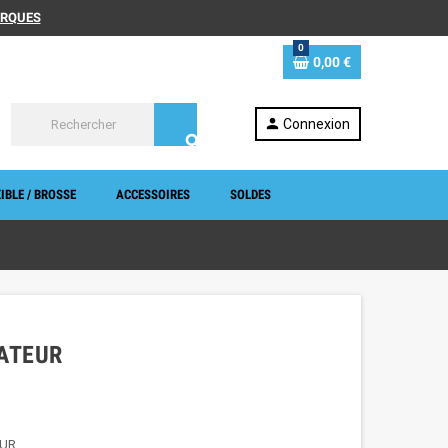
MARQUES
0
0,00 €
person
Connexion
search
IBLE / BROSSE
ACCESSOIRES
SOLDES
ATEUR
EUR