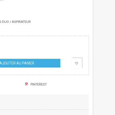
S DUO / ASPIRATEUR
AJOUTER AU PANIER
favorite_border
PINTEREST