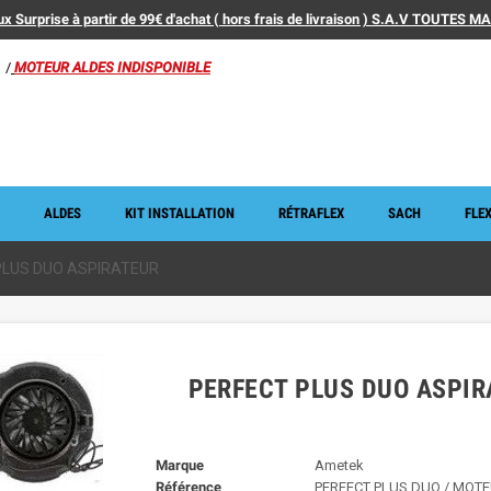
x Surprise à partir de 99€ d'achat ( hors frais de livraison ) S.A.V TOUTES 
/
MOTEUR ALDES INDISPONIBLE
ALDES
KIT INSTALLATION
RÉTRAFLEX
SACH
FLEX
PLUS DUO ASPIRATEUR
PERFECT PLUS DUO ASPIR
Marque
Ametek
Référence
PERFECT PLUS DUO / MOT