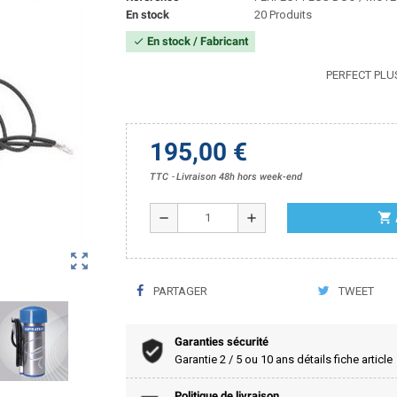
En stock
20 Produits
En stock / Fabricant
check
PERFECT PLU
195,00 €
TTC
Livraison 48h hors week-end
shopping_cart
remove
add
zoom_out_map
PARTAGER
TWEET
Garanties sécurité
Garantie 2 / 5 ou 10 ans détails fiche article
Politique de livraison