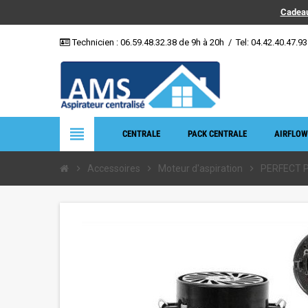
Cadeau
Technicien :
06.59.48.32.38
de 9h à 20h
/
Tel: 04.42.40.47.93
view_headline
CENTRALE
PACK CENTRALE
AIRFLOW
chevron_right
Accessoires
chevron_right
Moteur d'aspiration
chevron_right
PERFECT 