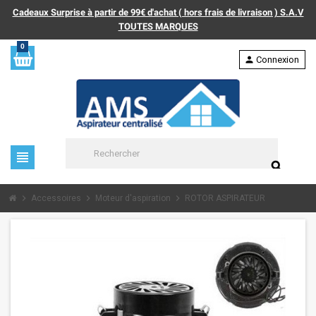
Cadeaux Surprise à partir de 99€ d'achat ( hors frais de livraison ) S.A.V
TOUTES MARQUES
0
person
Connexion
view_headline
search
chevron_right
chevron_right
chevron_right
Accessoires
Moteur d'aspiration
ROTOR ASPIRATEUR