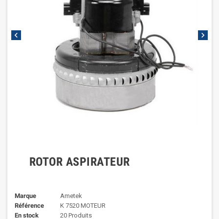
chevron_left
chevron_right
ROTOR ASPIRATEUR
Marque
Ametek
Référence
K 7520 MOTEUR
En stock
20 Produits