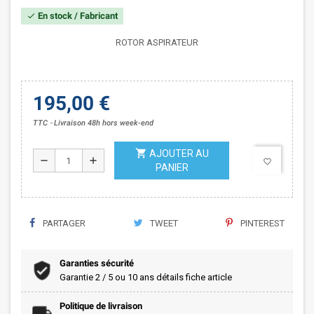
En stock / Fabricant
check
ROTOR ASPIRATEUR
195,00 €
TTC
Livraison 48h hors week-end
shopping_cart
AJOUTER AU
remove
add
favorite_border
PANIER
PARTAGER
TWEET
PINTEREST
Garanties sécurité
Garantie 2 / 5 ou 10 ans détails fiche article
Politique de livraison