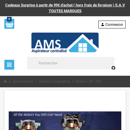
Cadeaux Surprise à partir de 99€ d'achat ( hors frais de livraison ) S.A.V
TOUTES MARQUES
0
person
Connexion
view_headline
search
chevron_right
chevron_right
chevron_right
Accessoires
Moteur d'aspiration
Moteur JK 1700