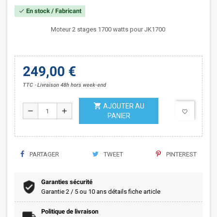
En stock / Fabricant
check
Moteur 2 stages 1700 watts pour JK1700
249,00 €
TTC
Livraison 48h hors week-end
shopping_cart
AJOUTER AU
remove
add
favorite_border
PANIER
PARTAGER
TWEET
PINTEREST
Garanties sécurité
Garantie 2 / 5 ou 10 ans détails fiche article
Politique de livraison