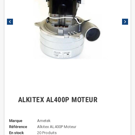
chevron_left
chevron_right
ALKITEX AL400P MOTEUR
Marque
Ametek
Référence
Alkitex AL400P Moteur
En stock
20 Produits