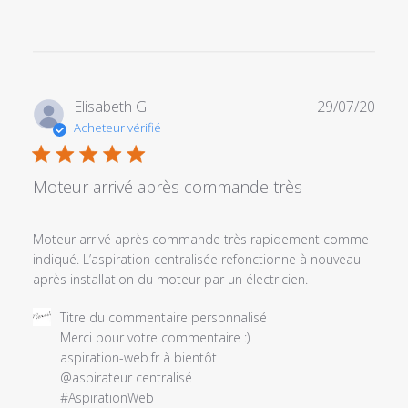
Date
Elisabeth G.
29/07/20
de
Acheteur vérifié
publi
Moteur arrivé après commande très
Moteur arrivé après commande très rapidement comme
indiqué. L’aspiration centralisée refonctionne à nouveau
après installation du moteur par un électricien.
Commentaires
Titre du commentaire personnalisé
du
Merci pour votre commentaire :) 

propriétaire
aspiration-web.fr à bientôt

du
@aspirateur centralisé 

magasin
#AspirationWeb