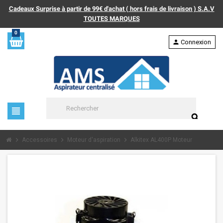
Cadeaux Surprise à partir de 99€ d'achat ( hors frais de livraison ) S.A.V
TOUTES MARQUES
0
person
Connexion
view_headline
search
chevron_right
chevron_right
chevron_right
Accessoires
Moteur d'aspiration
Alkitex AL400P Moteur