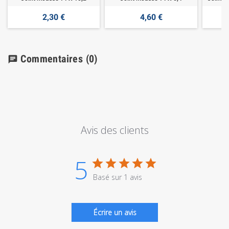
2,30 €
4,60 €
Commentaires
(0)
chat
Avis des clients
5
Basé sur 1 avis
Écrire un avis