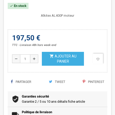
En stock
check
Alkitex AL400P moteur
197,50 €
TTC
Livraison 48h hors week-end
shopping_cart
AJOUTER AU
remove
add
favorite_border
PANIER
PARTAGER
TWEET
PINTEREST
Garanties sécurité
Garantie 2 / 5 ou 10 ans détails fiche article
Politique de livraison