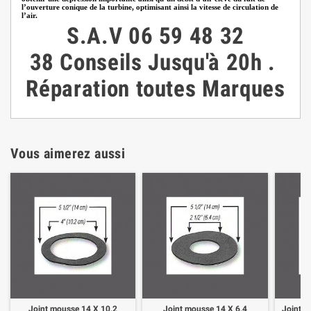
l’ouverture conique de la turbine, optimisant ainsi la vitesse de circulation de
l’air.
S.A.V
06 59 48 32
38
Conseils
Jusqu'à 20h
.
Réparation toutes Marques
Vous aimerez aussi
Joint mousse 14 X 10,2
Joint mousse 14 X 6,4
Joint m