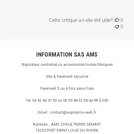
sur
l'examen
par
Cette critique a-t-elle été utile?
0
Titre
0
du
commentaire
personnalisé
le
INFORMATION SAS AMS
Wed
Jul
Aspirateur centralisé ou accessoires toutes Marques
29
2020
Site & Paiement sécurisé
Paiement 3 ou 4 fois sans Frais
Tel: 04 42 40 47 93 ou 06 59 48 32 38 de 9h à 20h
Email :
contact@aspiration-web.fr
Adresse : AMS
29 RUE PIERRE SEMART
13230 PORT SAINT LOUIS DU RHONE