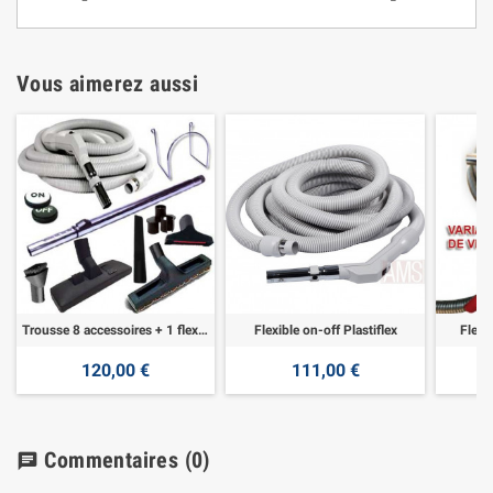
Vous aimerez aussi
Trousse 8 accessoires + 1 flexible 7,60 m
Flexible on-off Plastiflex
Flexi
120,00 €
111,00 €
Commentaires
(0)
chat