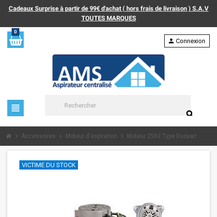
Cadeaux Surprise à partir de 99€ d'achat ( hors frais de livraison ) S.A.V
TOUTES MARQUES
0
person
Connexion
view_headline
search
chevron_right
chevron_right
chevron_right
Accessoires
Moteur d'aspiration
Moteur 2562 Type Duovac
VICTIME DU STOCK