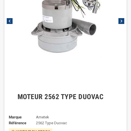
chevron_left
chevron_right
MOTEUR 2562 TYPE DUOVAC
Marque
Ametek
Référence
2562 Type Duovac