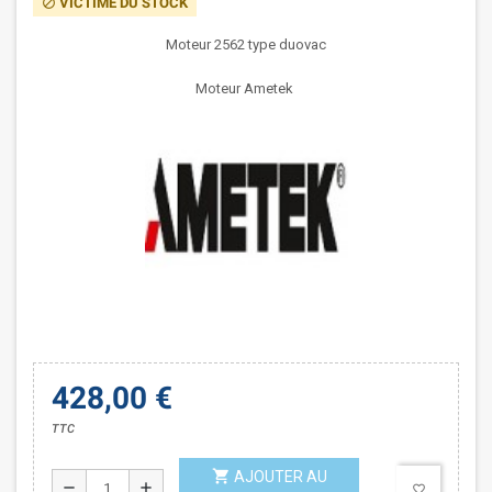
VICTIME DU STOCK
block
Moteur 2562 type duovac
Moteur Ametek
428,00 €
TTC
shopping_cart
AJOUTER AU
remove
add
favorite_border