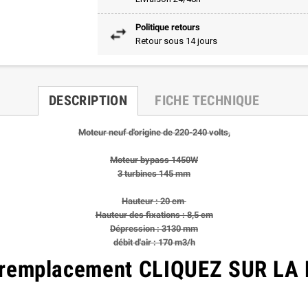
Politique retours
Retour sous 14 jours
DESCRIPTION
FICHE TECHNIQUE
Moteur neuf d'origine de 220-240 volts,
Moteur bypass 1450W
3 turbines 145 mm
Hauteur : 20 cm
Hauteur des fixations : 8,5 cm
Dépression : 3130 mm
débit d'air : 170 m3/h
 remplacement CLIQUEZ SUR LA