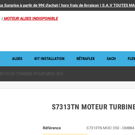
x Surprise à partir de 99€ d'achat ( hors frais de livraison ) S.A.V TOUTES 
/
MOTEUR ALDES INDISPONIBLE
ALDES
KIT INSTALLATION
RÉTRAFLEX
SACH
FLEX
MOTEUR TURBINE POUR MOD 350
S7313TN MOTEUR TURBIN
Référence
S7313TN MOD 350 - CM884