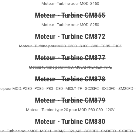
Moteur - Turbine pour MOD. S150
Moteur - Turbine CM855
Moteur - Turbine pour MOD. S250
Moteur - Turbine CM872
Moteur - Turbine pour MOD. C500 - S100 - S80 - TS85 - T105
Moteur - Turbine CM877
Moteur turbine pour MOD. M05/2 PREMIER TYPE
Moteur - Turbine CM878
ne pour MOD. PX80 - PX85 - P80 - C80 - M03/1 TF - SC20FC - SX20FC - SM20FD 
Moteur - Turbine CM879
Moteur - Turbine type 20 pour MOD. P80-C80 - 120V
Moteur - Turbine CM880
ur - Turbine pour MOD. M03/1 - M04/2 - 32U/42 - SC30TC - SM30TD - SX30TD 