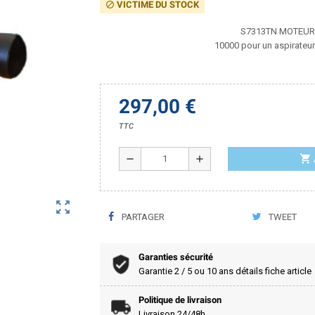
VICTIME DU STOCK
block
S7313TN MOTEUR
10000 pour un aspirateu
297,00 €
TTC
shopping_cart
remove
add
zoom_out_map
PARTAGER
TWEET
Garanties sécurité
Garantie 2 / 5 ou 10 ans détails fiche article
Politique de livraison
Livraison 24/48h