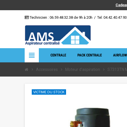
Cadeau
Technicien :
06.59.48.32.38
de 9h à 20h
/
Tel: 04.42.40.47.93
view_headline
CENTRALE
PACK CENTRALE
AIRFLOW
chevron_right
Accessoires
chevron_right
Moteur d'aspiration
chevron_right
S7313TN 
VICTIME DU STOCK