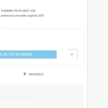
 TURBINE POUR MOD 350
r aertecnica modele aspirea 350
AJOUTER AU PANIER
favorite_border
PINTEREST