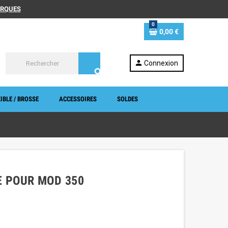
MARQUES
0
0,00 €
person
Connexion
search
IBLE / BROSSE
ACCESSOIRES
SOLDES
E POUR MOD 350