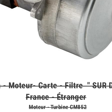
 - Moteur- Carte - Filtre " SU
France - Étranger
Moteur - Turbine CM852