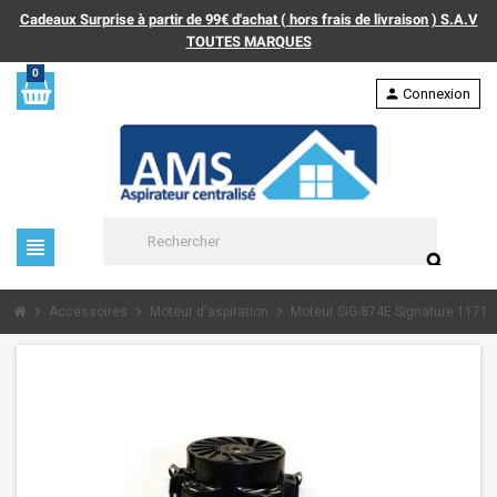
Cadeaux Surprise à partir de 99€ d'achat ( hors frais de livraison ) S.A.V
TOUTES MARQUES
0
person
Connexion
view_headline
search
chevron_right
chevron_right
chevron_right
Accessoires
Moteur d'aspiration
Moteur SIG-874E Signature 11712