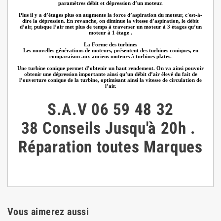
paramètres débit et dépression d’un moteur.
Plus il y a d’étages plus on augmente la force d’aspiration du moteur, c'est-à-
dire la dépression. En revanche, on diminue la vitesse d’aspiration, le débit
d’air, puisque l’air met plus de temps à traverser un moteur à 3 étages qu’un
moteur à 1 étage .
La Forme des turbines
Les nouvelles générations de moteurs, présentent des turbines coniques, en
comparaison aux anciens moteurs à turbines plates.
Une turbine conique permet d’obtenir un haut rendement. On va ainsi pouvoir
obtenir une dépression importante ainsi qu’un débit d’air élevé du fait de
l’ouverture conique de la turbine, optimisant ainsi la vitesse de circulation de
l’air.
duovac
S.A.V
06 59 48 32
38
Conseils
Jusqu'à 20h
.
Réparation toutes Marques
Vous aimerez aussi