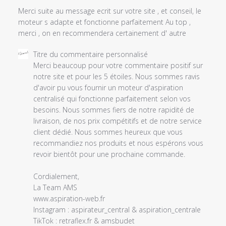
Merci suite au message ecrit sur votre site , et conseil, le
moteur s adapte et fonctionne parfaitement Au top ,
merci , on en recommendera certainement d' autre
Commentaires
Titre du commentaire personnalisé
du
Merci beaucoup pour votre commentaire positif sur 
propriétaire
notre site et pour les 5 étoiles. Nous sommes ravis 
du
d'avoir pu vous fournir un moteur d'aspiration 
magasin
centralisé qui fonctionne parfaitement selon vos 
sur
besoins. Nous sommes fiers de notre rapidité de 
l'examen
livraison, de nos prix compétitifs et de notre service 
par
client dédié. Nous sommes heureux que vous 
Titre
recommandiez nos produits et nous espérons vous 
du
revoir bientôt pour une prochaine commande.

commentaire
personnalisé
Cordialement,

le
La Team AMS

Thu
www.aspiration-web.fr

Feb
Instagram : aspirateur_central & aspiration_centrale

09
TikTok : retraflex.fr & amsbudet