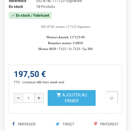
Référence
SIG-874E-117123-Signature
En stock
18 Produits
En stock / Fabricant
check
SIG-874E moteur 117123 Signature
Moteurs Ametek 117123-00
Remplace moteur 116859
Moteur 6859 /
7123
/
11-7123 / Ga 300
197,50 €
TTC
Livraison 48h hors week-end
shopping_cart
AJOUTER AU
remove
add
favorite_border
PANIER
PARTAGER
TWEET
PINTEREST