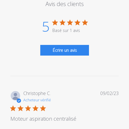
Avis des clients
5
Basé sur 1 avis
Écrire un avis
Date
Christophe C.
09/02/23
de
Acheteur vérifié
publi
Moteur aspiration centralisé