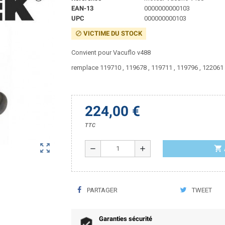
EAN-13
0000000000103
UPC
000000000103
VICTIME DU STOCK
block
Convient pour Vacuflo v488
remplace 119710 , 119678 , 119711 , 119796 , 122061
224,00 €
TTC
zoom_out_map
shopping_cart
remove
add
PARTAGER
TWEET
Garanties sécurité