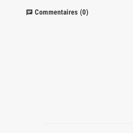
Commentaires
(0)
chat