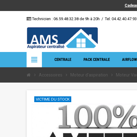
Cadeau
Technicien :
06.59.48.32.38
de 9h à 20h
/
Tel: 04.42.40.47.93
view_headline
CENTRALE
PACK CENTRALE
AIRFLOW
chevron_right
Accessoires
chevron_right
Moteur d'aspiration
chevron_right
Moteur Vac
VICTIME DU STOCK