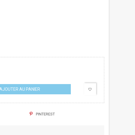
AJOUTER AU PANIER
favorite_border
PINTEREST