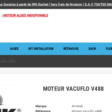
x Surprise à partir de 99€ d'achat ( hors frais de livraison ) S.A.V TOUTES 
/
MOTEUR ALDES INDISPONIBLE
ALDES
KIT INSTALLATION
RÉTRAFLEX
SACH
FLEX
uflo v488
MOTEUR VACUFLO V488
Marque
Ametek
Référence
Moteur Vacuflo v488