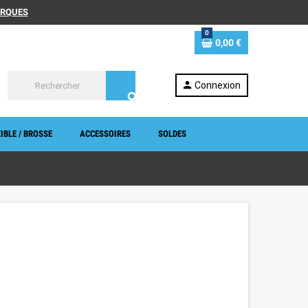
MARQUES
0
0,00 €
person
Connexion
search
IBLE / BROSSE
ACCESSOIRES
SOLDES