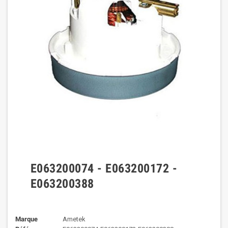
E063200074 - E063200172 -
E063200388
Marque
Ametek