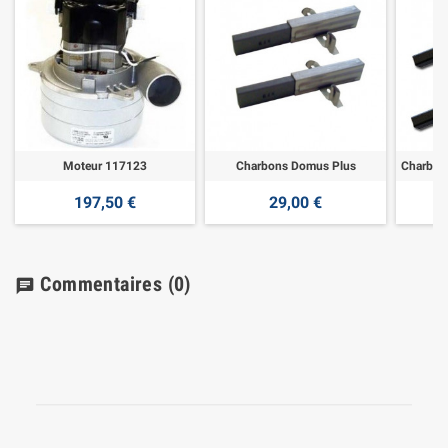
Moteur 117123
Charbons Domus Plus
197,50 €
29,00 €
Commentaires
(0)
chat