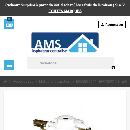
Cadeaux Surprise à partir de 99€ d'achat ( hors frais de livraison ) S.A.V
TOUTES MARQUES
0
person
Connexion
view_headline
search
chevron_right
chevron_right
chevron_right
Accessoires
Moteur d'aspiration
E063200074 - E063200172 - E06