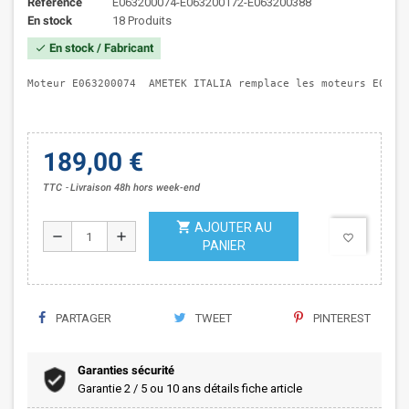
Référence
E063200074-E063200172-E063200388
En stock
18 Produits
En stock / Fabricant
check
Moteur E063200074  AMETEK ITALIA remplace les moteurs E0632
189,00 €
TTC
Livraison 48h hors week-end
shopping_cart
AJOUTER AU
remove
add
favorite_border
PANIER
PARTAGER
TWEET
PINTEREST
Garanties sécurité
Garantie 2 / 5 ou 10 ans détails fiche article