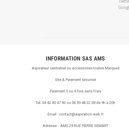
du
Twitte
magasin
Google
sur
l'examen
par
Titre
du
commentair
personnalis
le
INFORMATION SAS AMS
Mon
Aspirateur centralisé ou accessoires toutes Marques
Sep
17
Site & Paiement sécurisé
2018
Paiement 3 ou 4 fois sans Frais
Tel: 04 42 40 47 93 ou 06 59 48 32 38 de 9h à 20h
Email :
contact@aspiration-web.fr
Adresse : AMS
29 RUE PIERRE SEMART