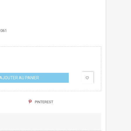
2061
AJOUTER AU PANIER
favorite_border
PINTEREST