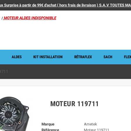
x Surprise à partir de 99€ d'achat ( hors frais de livraison ) S.A.V TOUTES 
/
MOTEUR ALDES INDISPONIBLE
ALDES
KIT INSTALLATION
RÉTRAFLEX
SACH
FLEX
9711
MOTEUR 119711
Marque
Ametek
Référence
Moteur 119711