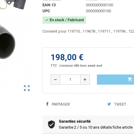
EAN-13
0000000000100
UPC
000000000100
En stock / Fabricant
check
Convient pour 119710 , 119678 , 119711 , 119796 , 12
198,00 €
TTC
Livraison 48h hors week-end
shopping_cart
remove
add
zoom_out_map
PARTAGER
TWEET
Garanties sécurité
Garantie 2 / 5 ou 10 ans détails fiche article