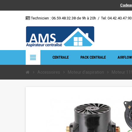
Cadeau
Technicien :
06.59.48.32.38
de 9h à 20h
/
Tel: 04.42.40.47.93
view_headline
CENTRALE
PACK CENTRALE
AIRFLOW
chevron_right
Accessoires
chevron_right
Moteur d'aspiration
chevron_right
Moteur 11