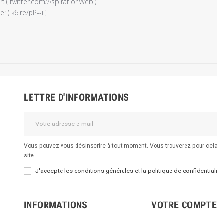
r: ( twitter.com/AspirationWeb ) 

: ( k6.re/pP--i )
e
é
LETTRE D'INFORMATIONS
Vous pouvez vous désinscrire à tout moment. Vous trouverez pour cela 
site.
J'accepte les conditions générales et la politique de confidentiali
INFORMATIONS
VOTRE COMPTE