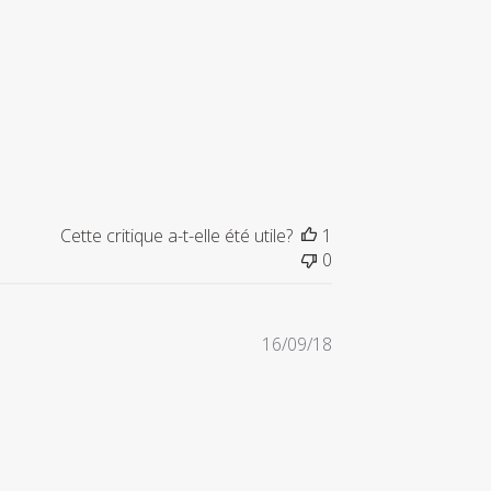
de
publication
Cette critique a-t-elle été utile?
1
0
Date
16/09/18
de
publication