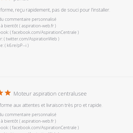
forme, reçu rapidement, pas de souci pour l'installer.
es
 du commentaire personnalisé
à bientôt ( aspiration-web.fr )

ook: ( facebook.com/AspirationCentrale ) 

r: ( twitter.com/AspirationWeb ) 

: ( k6.re/pP--i )
e
é
Moteur aspiration centralusee
rme aux attentes et livraison très pro et rapide.
es
 du commentaire personnalisé
à bientôt ( aspiration-web.fr ) 

ook: ( facebook.com/AspirationCentrale ) 
