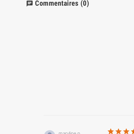
Commentaires
(0)
chat
maryline p.