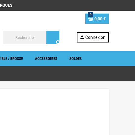
MARQUES
0
0,00 €
person
Connexion
search
IBLE / BROSSE
ACCESSOIRES
SOLDES