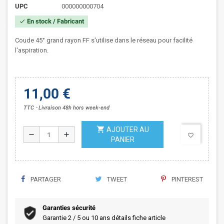
UPC
000000000704
En stock / Fabricant
check
Coude 45° grand rayon FF s'utilise dans le réseau pour facilité
l'aspiration.
11,00 €
TTC
Livraison 48h hors week-end
shopping_cart
AJOUTER AU
remove
add
favorite_border
PANIER
PARTAGER
TWEET
PINTEREST
Garanties sécurité
Garantie 2 / 5 ou 10 ans détails fiche article