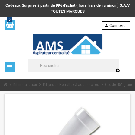
Cadeaux Surprise à partir de 99€ d'achat ( hors frais de livraison ) S.A.V
TOUTES MARQUES
0
person
Connexion
view_headline
search
chevron_right
chevron_right
chevron_right
Kit installation
Kit prises Rétraflex & accessoires
Coude 45° grand r