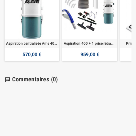
Aspiration centralisée Ams 400 - 1900w
Aspiration 400 + 1 prise rétraflex 12m
Prise 
570,00 €
959,00 €
Commentaires
(0)
chat