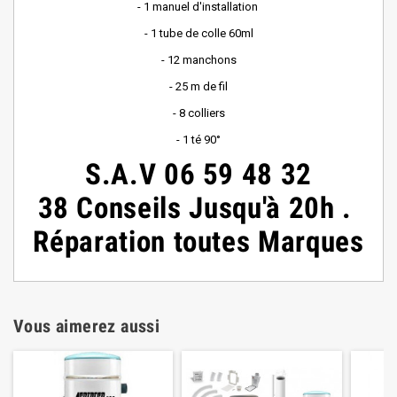
- 1 manuel d'installation
- 1 tube de colle 60ml
- 12 manchons
- 25 m de fil
- 8 colliers
- 1 té 90°
S.A.V
06 59 48 32
38
Conseils
Jusqu'à 20h
.
Réparation toutes Marques
Vous aimerez aussi