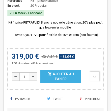
Référence
Kit 1 prise Rétraflex
En stock
20 Produits
En stock / Fabricant
check
Kit 1 prise RETRAFLEX Blanche nouvelle génération, 20% plus petit
que le premier modèle
!
- Avec tuyaux PVC pour flexible de 15m et 18m (non fournis)
319,00 €
337,04 €
- 18,04 €
TTC
Livraison 48h hors week-end
shopping_cart
AJOUTER AU
remove
add
favorite_border
PANIER
PARTAGER
TWEET
PINTEREST