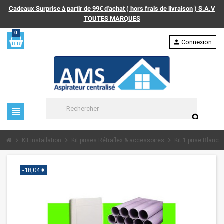
Cadeaux Surprise à partir de 99€ d'achat ( hors frais de livraison ) S.A.V
TOUTES MARQUES
0
person
Connexion
view_headline
search
chevron_right
chevron_right
chevron_right
Kit installation
Kit prises Rétraflex & accessoires
Kit 1 prise Blan
-18,04 €