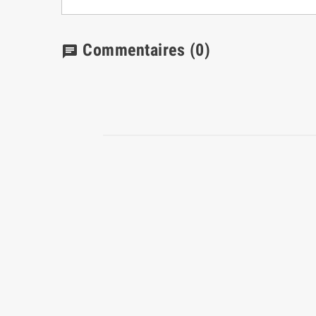
Commentaires
(0)
chat