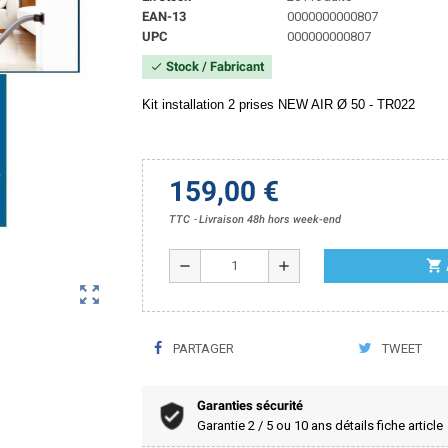
EAN-13
0000000000807
UPC
000000000807
Stock / Fabricant
check
Kit installation 2 prises NEW AIR Ø 50 - TR022
159,00 €
TTC
Livraison 48h hors week-end
shopping_cart
remove
add
zoom_out_map
PARTAGER
TWEET
Garanties sécurité
Garantie 2 / 5 ou 10 ans détails fiche article