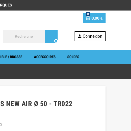
MARQUES
0
0,00 €
person
Connexion
search
IBLE / BROSSE
ACCESSOIRES
SOLDES
S NEW AIR Ø 50 - TR022
22