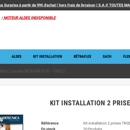
x Surprise à partir de 99€ d'achat ( hors frais de livraison ) S.A.V TOUTES 
/
MOTEUR ALDES INDISPONIBLE
ALDES
KIT INSTALLATION
RÉTRAFLEX
SACH
FLEX
llation 2 prises NEW AIR Ø 50 - TR022
KIT INSTALLATION 2 PRISE
Référence
Kit installation 2 prises TR0
En stock
20 Produits