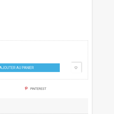
AJOUTER AU PANIER
favorite_border
PINTEREST