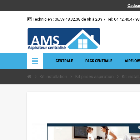
Cadeau
Technicien :
06.59.48.32.38
de 9h à 20h
/
Tel: 04.42.40.47.93
view_headline
CENTRALE
PACK CENTRALE
AIRFLOW
chevron_right
Kit installation
chevron_right
Kit prises aspiration
chevron_right
Kit insta