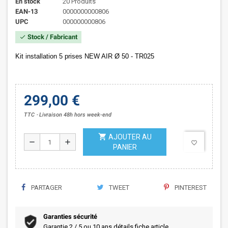
En stock
20 Produits
EAN-13
0000000000806
UPC
000000000806
Stock / Fabricant
check
Kit installation 5 prises NEW AIR Ø 50 - TR025
299,00 €
TTC
Livraison 48h hors week-end
shopping_cart
AJOUTER AU
remove
add
favorite_border
PANIER
PARTAGER
TWEET
PINTEREST
Garanties sécurité
Garantie 2 / 5 ou 10 ans détails fiche article