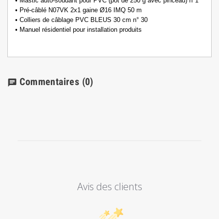
• Mastic auto-soudant pour PVC (pot de 250 g avec pinceau) n°1
• Pré-câblé N07VK 2x1 gaine Ø16 IMQ 50 m
• Colliers de câblage PVC BLEUS 30 cm n° 30
• Manuel résidentiel pour installation produits
Commentaires
(0)
chat
Avis des clients