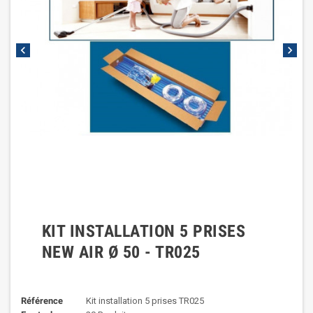
chevron_left
chevron_right
KIT INSTALLATION 5 PRISES
NEW AIR Ø 50 - TR025
Référence
Kit installation 5 prises TR025