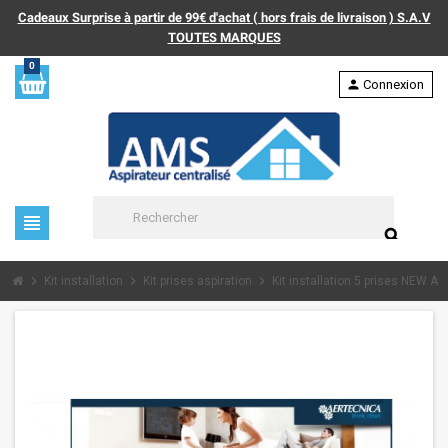
Cadeaux Surprise à partir de 99€ d'achat ( hors frais de livraison ) S.A.V
TOUTES MARQUES
0
person
Connexion
view_headline
search
chevron_right
chevron_right
chevron_right
Kit installation
Kit prises aspiration
Kit installation 5 prises NEW AI