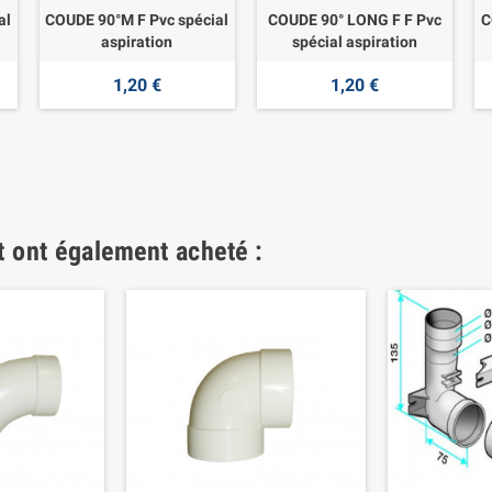
al
COUDE 90°M F Pvc spécial
COUDE 90° LONG F F Pvc
C
aspiration
spécial aspiration
1,20 €
1,20 €
t ont également acheté :