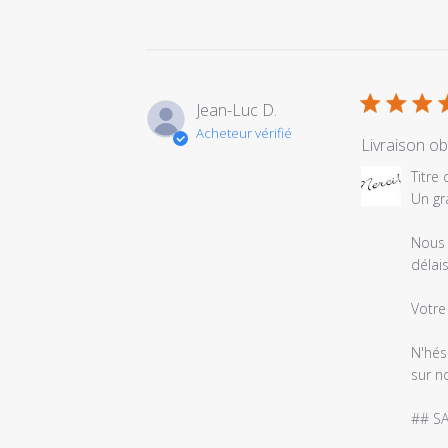
Jean-Luc D.
Acheteur vérifié
Livraison o
Commentair
Titre
du
Un gr
propriétaire
du
Nous 
magasin
délais
sur
l'examen
Votre 
par
Titre
N'hés
du
sur no
commentair
personnalis
## SA
le