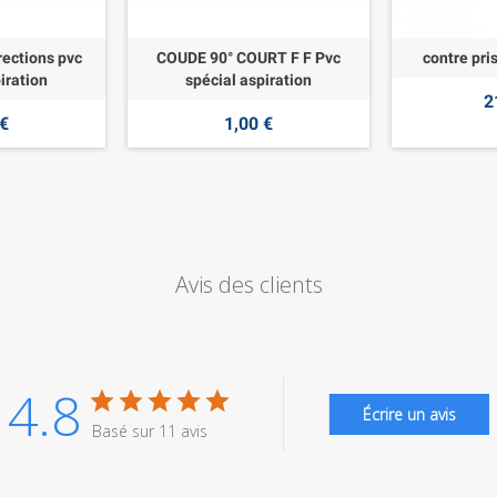
rections pvc
COUDE 90° COURT F F Pvc
contre pri
iration
spécial aspiration
2
 €
1,00 €
Avis des clients
4.8
Écrire un avis
Basé sur 11 avis