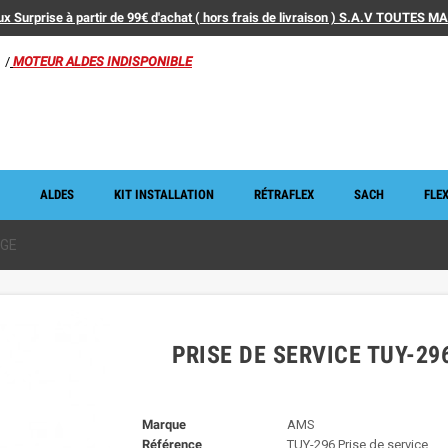
x Surprise à partir de 99€ d'achat ( hors frais de livraison ) S.A.V TOUTES 
/
MOTEUR ALDES INDISPONIBLE
ALDES
KIT INSTALLATION
RÉTRAFLEX
SACH
FLEX
AGE
PRISE DE SERVICE TUY-29
Marque
AMS
Référence
TUY-296 Prise de service