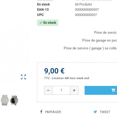
En stock
60 Produits
EAN-13
0000000000307
UPC
000000000307
En stock
check
Prise de servi
Prise de garage en pvc 
Prise de service ( garage ) se coll
9,00 €
zoom_out_map
TTC
Livraison 48h hors week-end
shopping_cart
remove
add
PARTAGER
TWEET