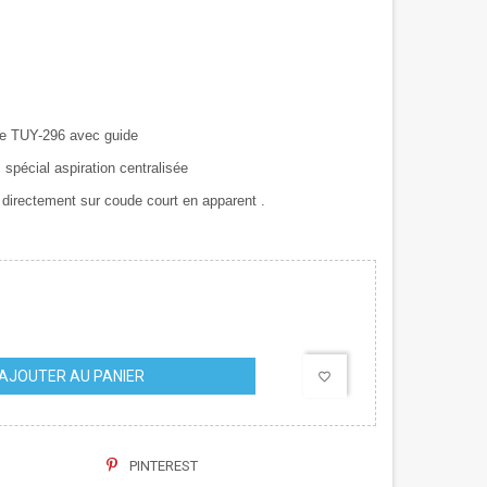
ce TUY-296 avec guide
spécial aspiration centralisée
e directement sur coude court en apparent .
AJOUTER AU PANIER
favorite_border
PINTEREST