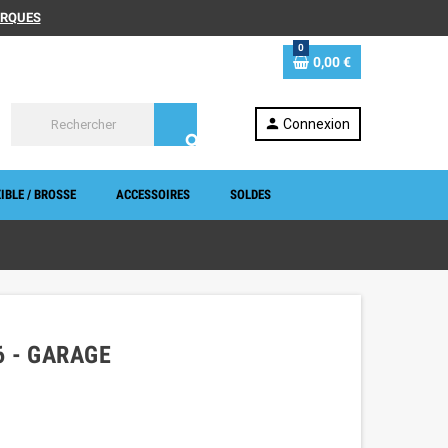
MARQUES
0
0,00 €
person
Connexion
search
IBLE / BROSSE
ACCESSOIRES
SOLDES
6 - GARAGE