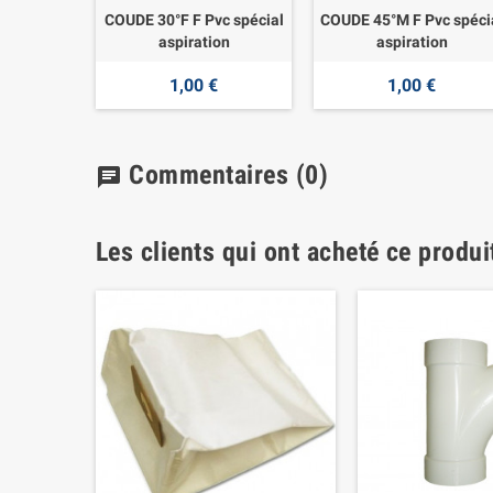
COUDE 30°F F Pvc spécial
COUDE 45°M F Pvc spéci
aspiration
aspiration
1,00 €
1,00 €
Commentaires
(0)
chat
Les clients qui ont acheté ce produi