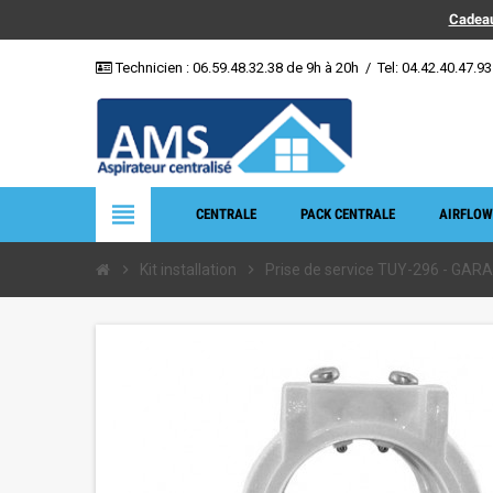
Cadeau
Technicien :
06.59.48.32.38
de 9h à 20h
/
Tel: 04.42.40.47.93
view_headline
CENTRALE
PACK CENTRALE
AIRFLOW
chevron_right
Kit installation
chevron_right
Prise de service TUY-296 - GAR