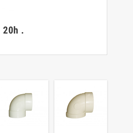
à 20h
.