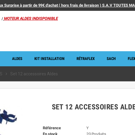
x Surprise à partir de 99€ d'achat ( hors frais de livraison ) S.A.V TOUTES 
/
MOTEUR ALDES INDISPONIBLE
ALDES
KIT INSTALLATION
RÉTRAFLEX
SACH
FLEX
ES
chevron_right
Set 12 accessoires Aldes
SET 12 ACCESSOIRES ALD
Référence
Y
En stock
20 Produits