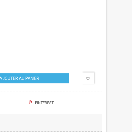
AJOUTER AU PANIER
favorite_border
PINTEREST