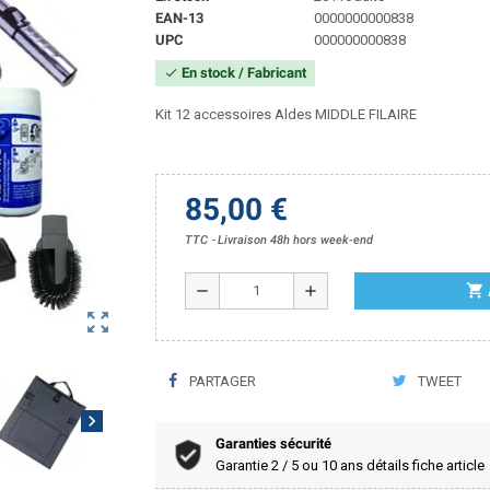
EAN-13
0000000000838
UPC
000000000838
En stock / Fabricant
check
Kit 12 accessoires Aldes MIDDLE FILAIRE
85,00 €
TTC
Livraison 48h hors week-end
shopping_cart
remove
add
zoom_out_map
PARTAGER
TWEET
chevron_right
Garanties sécurité
Garantie 2 / 5 ou 10 ans détails fiche article