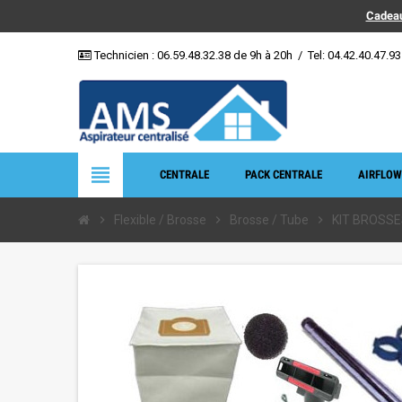
Cadeau
Technicien :
06.59.48.32.38
de 9h à 20h
/
Tel: 04.42.40.47.93
view_headline
CENTRALE
PACK CENTRALE
AIRFLOW
chevron_right
Flexible / Brosse
chevron_right
Brosse / Tube
chevron_right
KIT BROSS