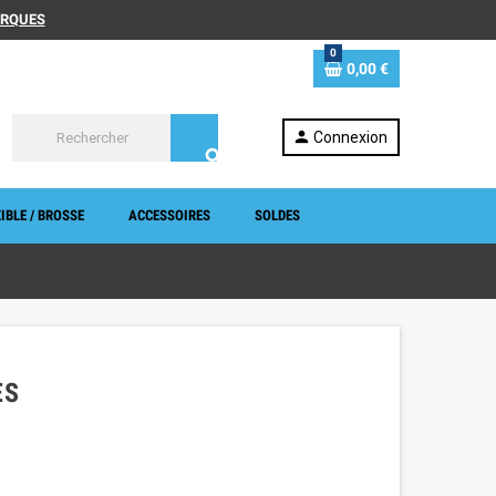
MARQUES
0
0,00 €
person
Connexion
search
IBLE / BROSSE
ACCESSOIRES
SOLDES
ES