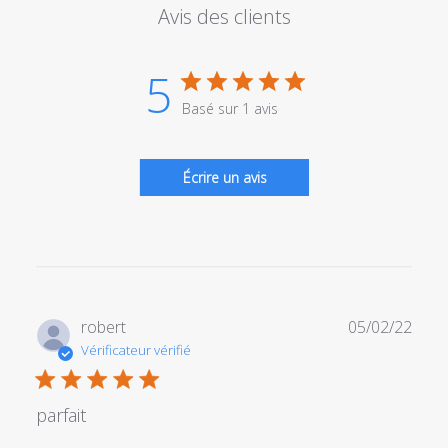
Avis des clients
5
Basé sur 1 avis
Écrire un avis
Date
robert
05/02/22
de
Vérificateur vérifié
publi
parfait