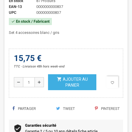
En stock
87 Produits
EAN-13
0000000000837
UPC
000000000837
En stock / Fabricant
check
Set 4 accessoires blanc / gris
15,75 €
TTC
Livraison 48h hors week-end
shopping_cart
AJOUTER AU
remove
add
favorite_border
PANIER
PARTAGER
TWEET
PINTEREST
Garanties sécurité
Garantie 2 / 5 ou 10 ans détails fiche article