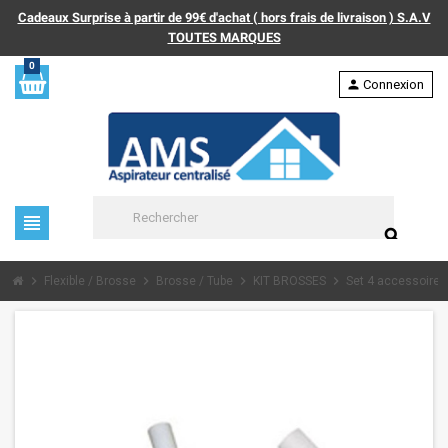
Cadeaux Surprise à partir de 99€ d'achat ( hors frais de livraison ) S.A.V
TOUTES MARQUES
0
person
Connexion
view_headline
search
chevron_right
chevron_right
chevron_right
chevron_right
Flexible / Brosse
Brosse / Tube
KIT BROSSES
Set 4 accessoires 