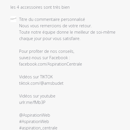
les 4 accessoires sont très bien
Commentaires
Titre du commentaire personnalisé
du
Nous vous remercions de votre retour.

propriétaire
Toute notre équipe donne le meilleur de soi-même 
du
chaque jour pour vous satisfaire.

magasin
sur
Pour profiter de nos conseils, 

l'examen
suivez-nous sur Facebook :

par
facebook.com/AspirationCentrale

Titre
du
Vidéos sur TIKTOK 

commentaire
tiktok.com/@amsbudet

personnalisé
le
Vidéos sur youtube 

Sat
urlr.me/fMb3P

Feb
05
@AspirationWeb 

2022
#AspirationWeb 

#aspiration_centrale 
