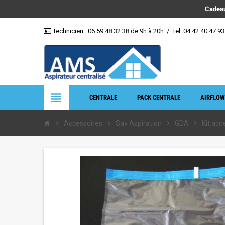
Cadeau
Technicien :
06.59.48.32.38
de 9h à 20h
/
Tel: 04.42.40.47.93
view_headline
CENTRALE
PACK CENTRALE
AIRFLOW
chevron_right
Accessoires
chevron_right
Sav Aspiration
chevron_right
GDA
chevron_right
Kit acc