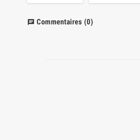
Commentaires
(0)
chat