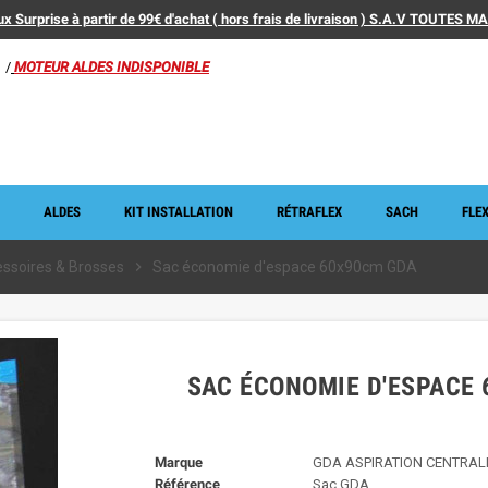
x Surprise à partir de 99€ d'achat ( hors frais de livraison ) S.A.V TOUTES 
/
MOTEUR ALDES INDISPONIBLE
ALDES
KIT INSTALLATION
RÉTRAFLEX
SACH
FLEX
essoires & Brosses
chevron_right
Sac économie d'espace 60x90cm GDA
SAC ÉCONOMIE D'ESPACE
Marque
GDA ASPIRATION CENTRAL
Référence
Sac GDA