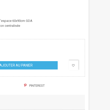
d'espace 60x90cm GDA
ion centralisée
AJOUTER AU PANIER
favorite_border
PINTEREST