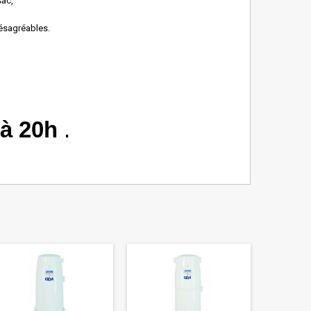
sac,
désagréables.
à 20h
.