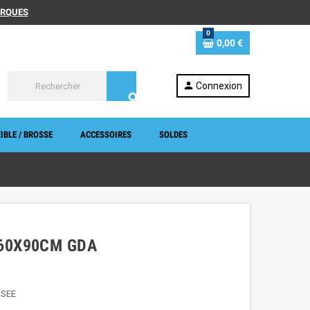
MARQUES
0
0,00 €
person
Connexion
search
IBLE / BROSSE
ACCESSOIRES
SOLDES
 60X90CM GDA
ISEE