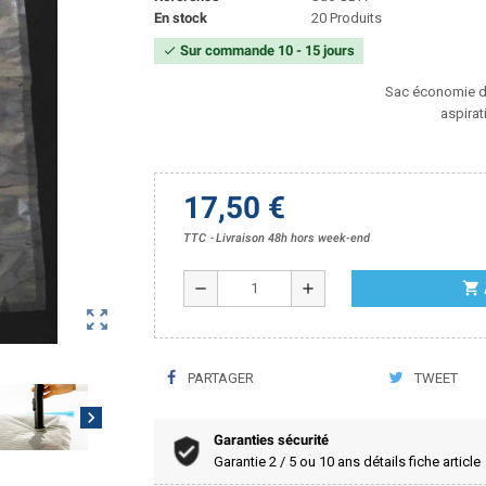
En stock
20 Produits
Sur commande 10 - 15 jours
check
Sac économie 
aspirat
17,50 €
TTC
Livraison 48h hors week-end
shopping_cart
remove
add
zoom_out_map
PARTAGER
TWEET
chevron_right
Garanties sécurité
Garantie 2 / 5 ou 10 ans détails fiche article