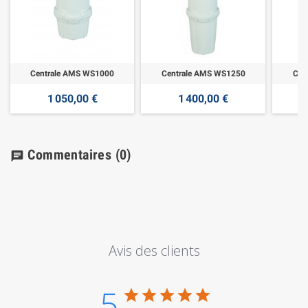
Centrale AMS WS1000
Centrale AMS WS1250
Cen
1 050,00 €
1 400,00 €
Commentaires
(0)
chat
Avis des clients
5