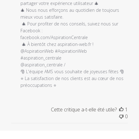
propriétaire
partager votre expérience utilisateur ‎‍🎄

du
‎‍🎄 Nous nous efforçons au quotidien de toujours 
magasin
mieux vous satisfaire.

sur
 ‎‍🎄 Pour profiter de nos conseils, suivez nous sur 
l'examen
Facebook :

par
facebook.com/AspirationCentrale 

Titre
 ‎‍🎄 À bientôt chez aspiration-web.fr !

du
@AspirationWeb #AspirationWeb 
commentaire
#aspiration_centrale 

personnalisé
@aspiration_centrale / 

le
🎅 L'équipe AMS vous souhaite de joyeuses fêtes 🎅

Sun
⭐ La satisfaction de nos clients est au cœur de nos 
Dec
préoccupations ⭐
12
2021
Cette critique a-t-elle été utile?
1
0