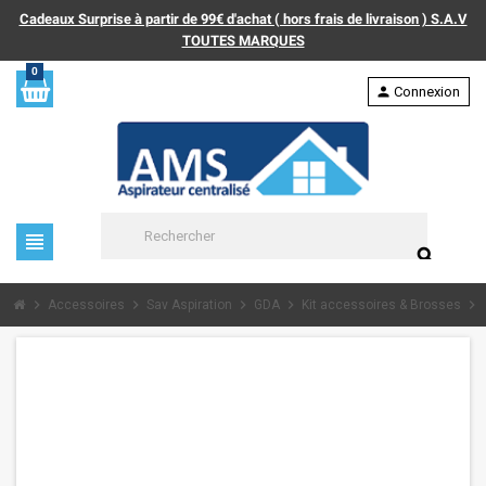
Cadeaux Surprise à partir de 99€ d'achat ( hors frais de livraison ) S.A.V
TOUTES MARQUES
0
person
Connexion
view_headline
search
chevron_right
chevron_right
chevron_right
chevron_right
chevron_right
Accessoires
Sav Aspiration
GDA
Kit accessoires & Brosses