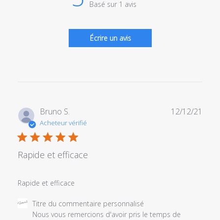
Basé sur 1 avis
Écrire un avis
Date
Bruno S.
12/12/21
de
Acheteur vérifié
publi
Rapide et efficace
Rapide et efficace
Commentaires
Titre du commentaire personnalisé
du
Nous vous remercions d'avoir pris le temps de 