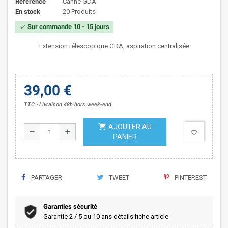
Référence
Canne GDA
En stock
20 Produits
Sur commande 10 - 15 jours
check
Extension télescopique GDA, aspiration centralisée
39,00 €
TTC
Livraison 48h hors week-end
shopping_cart
AJOUTER AU
remove
add
favorite_border
PANIER
PARTAGER
TWEET
PINTEREST
Garanties sécurité
Garantie 2 / 5 ou 10 ans détails fiche article