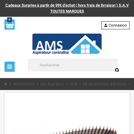
Cadeaux Surprise à partir de 99€ d'achat ( hors frais de livraison ) S.A.V
TOUTES MARQUES
0
person
Connexion
view_headline
search
chevron_right
chevron_right
chevron_right
chevron_right
chevron_right
Accessoires
Sav Aspiration
GDA
Kit accessoires & Brosses