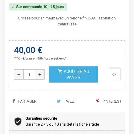
Sur commande 10 - 15 jours
check
Brosse pour animaux avec un peigne fin GDA , aspiration
centralisée
40,00 €
TTC
Livraison 48h hors week-end
shopping_cart
AJOUTER AU
remove
add
favorite_border
PANIER
PARTAGER
TWEET
PINTEREST
Garanties sécurité
Garantie 2 / 5 ou 10 ans détails fiche article