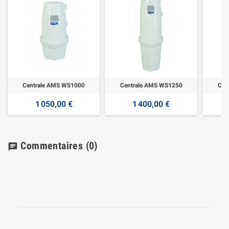
Centrale AMS WS1000
Centrale AMS WS1250
Cen
1 050,00 €
1 400,00 €
Commentaires
(0)
chat