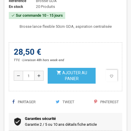
Référence
Brosse GDA
En stock
20 Produits
Sur commande 10 - 15 jours
check
Brosse lance flexible 50cm GDA, aspiration centralisée
28,50 €
TTC
Livraison 48h hors week-end
shopping_cart
AJOUTER AU
remove
add
favorite_border
PANIER
PARTAGER
TWEET
PINTEREST
Garanties sécurité
Garantie 2 / 5 ou 10 ans détails fiche article