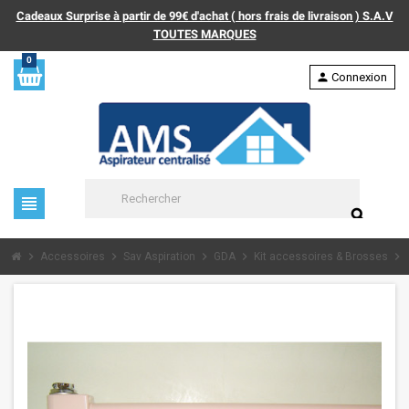
Cadeaux Surprise à partir de 99€ d'achat ( hors frais de livraison ) S.A.V
TOUTES MARQUES
0
person
Connexion
view_headline
search
chevron_right
chevron_right
chevron_right
chevron_right
chevron_right
Accessoires
Sav Aspiration
GDA
Kit accessoires & Brosses