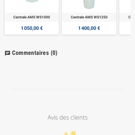
Centrale AMS WS1000
Centrale AMS WS1250
Cen
1 050,00 €
1 400,00 €
Commentaires
(0)
chat
Avis des clients