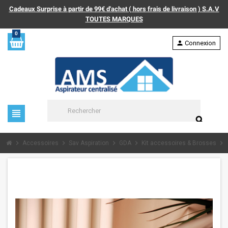
Cadeaux Surprise à partir de 99€ d'achat ( hors frais de livraison ) S.A.V
TOUTES MARQUES
0
person
Connexion
view_headline
search
chevron_right
chevron_right
chevron_right
chevron_right
chevron_right
Accessoires
Sav Aspiration
GDA
Kit accessoires & Brosses