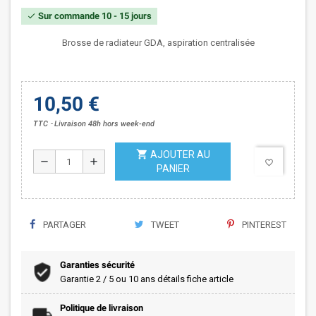
Sur commande 10 - 15 jours
check
Brosse de radiateur GDA, aspiration centralisée
10,50 €
TTC
Livraison 48h hors week-end
shopping_cart
AJOUTER AU
remove
add
favorite_border
PANIER
PARTAGER
TWEET
PINTEREST
Garanties sécurité
Garantie 2 / 5 ou 10 ans détails fiche article
Politique de livraison