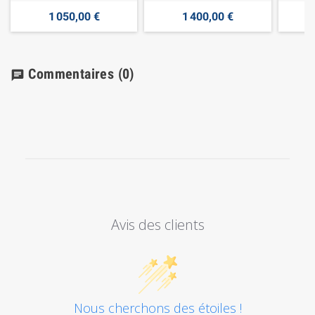
1 050,00 €
1 400,00 €
Commentaires
(0)
chat
Avis des clients
Nous cherchons des étoiles !