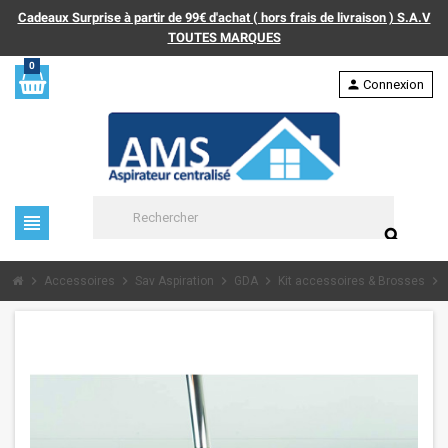
Cadeaux Surprise à partir de 99€ d'achat ( hors frais de livraison ) S.A.V
TOUTES MARQUES
0
person
Connexion
view_headline
search
chevron_right
chevron_right
chevron_right
chevron_right
chevron_right
Accessoires
Sav Aspiration
GDA
Kit accessoires & Brosses