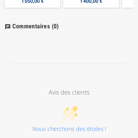
1 050,00 €
1 400,00 €
Commentaires
(0)
chat
Avis des clients
Nous cherchons des étoiles !