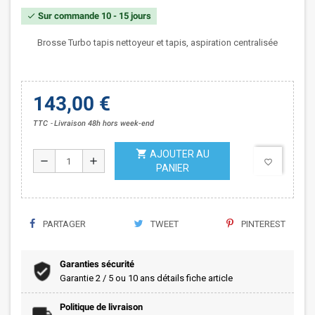
Sur commande 10 - 15 jours
check
Brosse Turbo tapis nettoyeur et tapis, aspiration centralisée
143,00 €
TTC
Livraison 48h hors week-end
shopping_cart
AJOUTER AU
remove
add
favorite_border
PANIER
PARTAGER
TWEET
PINTEREST
Garanties sécurité
Garantie 2 / 5 ou 10 ans détails fiche article
Politique de livraison