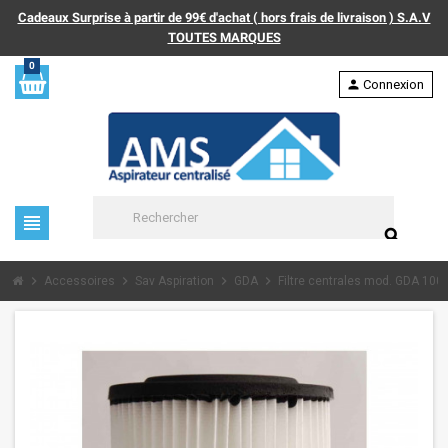
Cadeaux Surprise à partir de 99€ d'achat ( hors frais de livraison ) S.A.V
TOUTES MARQUES
0
person
Connexion
view_headline
search
chevron_right
chevron_right
chevron_right
chevron_right
Accessoires
Sav Aspiration
GDA
Filtre centrales mod. GDA 100