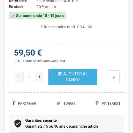
Référence
Filtre centrales GDA 100
En stock
20 Produits
Sur commande 10 - 15 jours
check
Filtre centrales mod. GDA 100
59,50 €
TTC
Livraison 48h hors week-end
shopping_cart
AJOUTER AU
remove
add
favorite_border
PANIER
PARTAGER
TWEET
PINTEREST
Garanties sécurité
Garantie 2 / 5 ou 10 ans détails fiche article