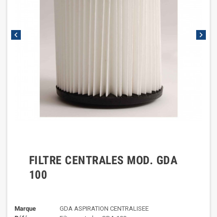
chevron_left
chevron_right
FILTRE CENTRALES MOD. GDA
100
Marque
GDA ASPIRATION CENTRALISEE