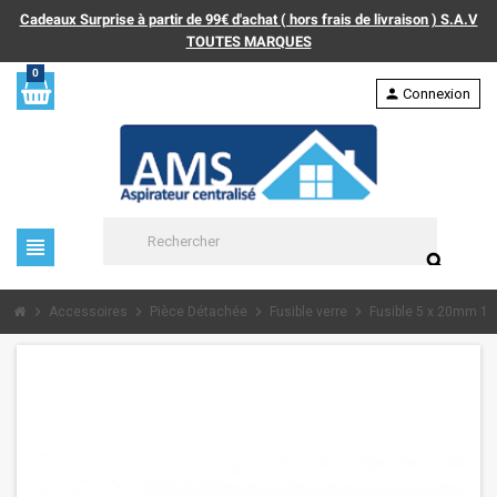
Cadeaux Surprise à partir de 99€ d'achat ( hors frais de livraison ) S.A.V
TOUTES MARQUES
0
person
Connexion
view_headline
search
chevron_right
chevron_right
chevron_right
chevron_right
Accessoires
Pièce Détachée
Fusible verre
Fusible 5 x 20mm 1