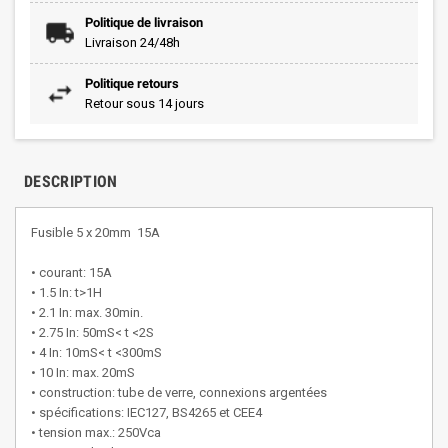
Politique de livraison
Livraison 24/48h
Politique retours
Retour sous 14 jours
DESCRIPTION
Fusible 5 x 20mm 15A
• courant: 15A
• 1.5 In: t>1H
• 2.1 In: max. 30min.
• 2.75 In: 50mS< t <2S
• 4 In: 10mS< t <300mS
• 10 In: max. 20mS
• construction: tube de verre, connexions argentées
• spécifications: IEC127, BS4265 et CEE4
• tension max.: 250Vca