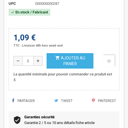
UPC
000000000287
En stock / Fabricant
check
1,09 €
TTC
Livraison 48h hors week-end
shopping_cart
AJOUTER AU
remove
add
favorite_border
PANIER
La quantité minimale pour pouvoir commander ce produit est
5.
PARTAGER
TWEET
PINTEREST
Garanties sécurité
Garantie 2 / 5 ou 10 ans détails fiche article