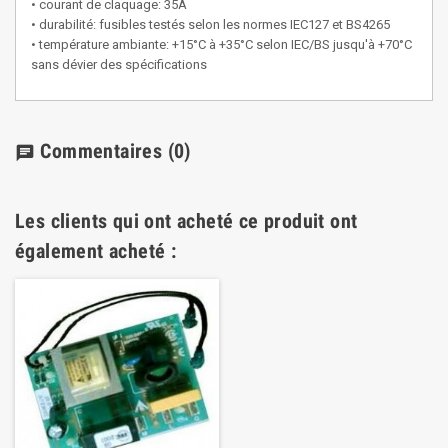
• courant de claquage: 35A
• durabilité: fusibles testés selon les normes IEC127 et BS4265
• température ambiante: +15°C à +35°C selon IEC/BS jusqu'à +70°C
sans dévier des spécifications
Commentaires
(0)
chat
Les clients qui ont acheté ce produit ont
également acheté :