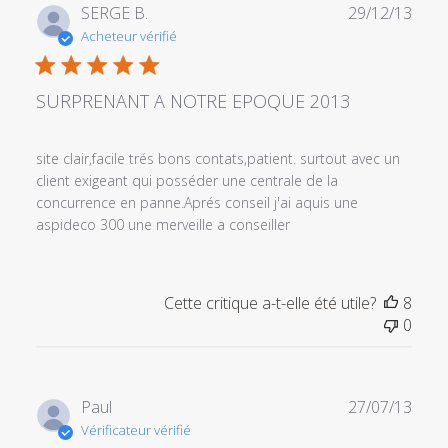
Date
SERGE B.
29/12/13
de
Acheteur vérifié
publi
SURPRENANT A NOTRE EPOQUE 2013
site clair,facile trés bons contats,patient. surtout avec un
client exigeant qui posséder une centrale de la
concurrence en panne.Aprés conseil j'ai aquis une
aspideco 300 une merveille a conseiller
Cette critique a-t-elle été utile?
8
0
Date
Paul
27/07/13
de
Vérificateur vérifié