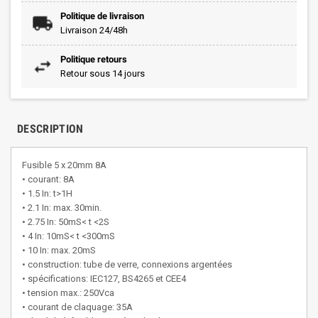
Politique de livraison
Livraison 24/48h
Politique retours
Retour sous 14 jours
DESCRIPTION
Fusible 5 x 20mm 8A
• courant: 8A
• 1.5 In: t>1H
• 2.1 In: max. 30min.
• 2.75 In: 50mS< t <2S
• 4 In: 10mS< t <300mS
• 10 In: max. 20mS
• construction: tube de verre, connexions argentées
• spécifications: IEC127, BS4265 et CEE4
• tension max.: 250Vca
• courant de claquage: 35A