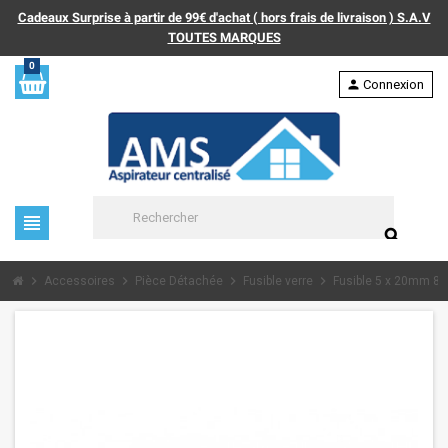
Cadeaux Surprise à partir de 99€ d'achat ( hors frais de livraison ) S.A.V
TOUTES MARQUES
0
person
Connexion
view_headline
search
chevron_right
chevron_right
chevron_right
chevron_right
Accessoires
Pièce Détachée
Fusible verre
Fusible 5 x 20mm 8A