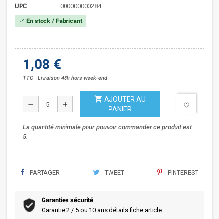
UPC
000000000284
En stock / Fabricant
check
1,08 €
TTC
Livraison 48h hors week-end
shopping_cart
AJOUTER AU
remove
add
favorite_border
PANIER
La quantité minimale pour pouvoir commander ce produit est
5.
PARTAGER
TWEET
PINTEREST
Garanties sécurité
Garantie 2 / 5 ou 10 ans détails fiche article