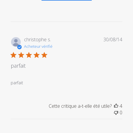
Date
christophe s.
30/08/14
de
Acheteur vérifié
publi
parfait
parfait
Cette critique a-t-elle été utile?
4
0