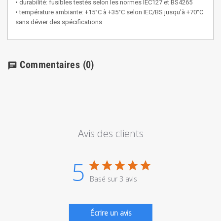
• durabilité: fusibles testés selon les normes IEC127 et BS4265
• température ambiante: +15°C à +35°C selon IEC/BS jusqu'à +70°C
sans dévier des spécifications
Commentaires
(0)
chat
Avis des clients
5
Basé sur 3 avis
Écrire un avis